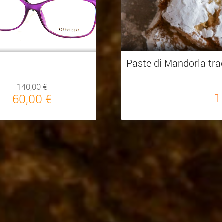
Paste di Mandorla tra
140,00 €
1
60,00 €