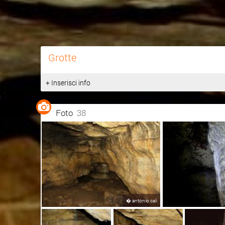
Grotte
+ Inserisci info
Foto
38
�
antonio cali