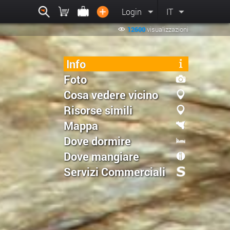
Login
IT
12600
visualizzazioni
Info
Foto
Cosa vedere vicino
Risorse simili
Mappa
Dove dormire
Dove mangiare
Servizi Commerciali