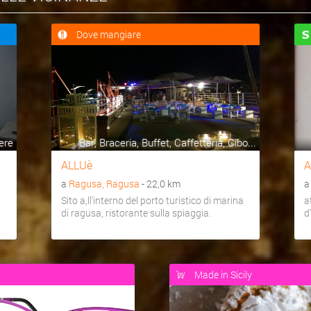
Dove mangiare
ere
Bar, Braceria, Buffet, Caffetteria, Cibo...
ALLUè
A
a
Ragusa, Ragusa
- 22,0 km
Sito a,ll'interno del porto turistico di marina
a
di ragusa, ristorante sulla spiaggia.
d
Made in Sicily