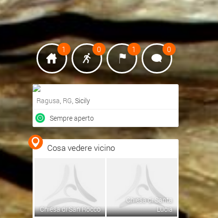
1
0
1
0
Ragusa
,
RG
, Sicily
Ottieni indicazioni stradali
Sempre aperto
Visualizza mappa
Cosa vedere vicino
Chiesa di Santa
Chiesa di San Rocco
Lucia