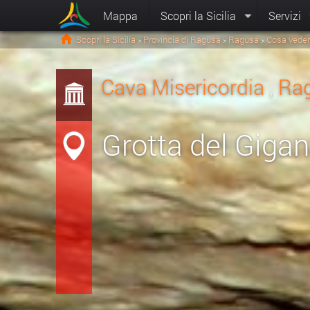
Mappa
Scopri la Sicilia
Servizi
Scopri la Sicilia
Provincia di Ragusa
Ragusa
Cosa veder
>
>
>
Cava Misericordia
,
Ra
Grotta del Gigan