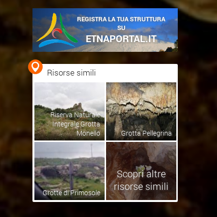
REGISTRA LA TUA STRUTTURA
SU
ETNAPORTAL.IT
Risorse simili
Riserva Naturale
Integrale Grotta
Monello
Grotta Pellegrina
Scopri altre
risorse simili
Grotte di Primosole