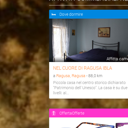
Dove dormire
Affitta cam
NEL CUORE DI RAGUSA IBLA
a
Ragusa, Ragusa
- 88,0 km
Piccola casa nel centro storico dichiarato
"Patrimonio dell' Unesco". La casa è su due
livelli: al...
OffertaOfferte