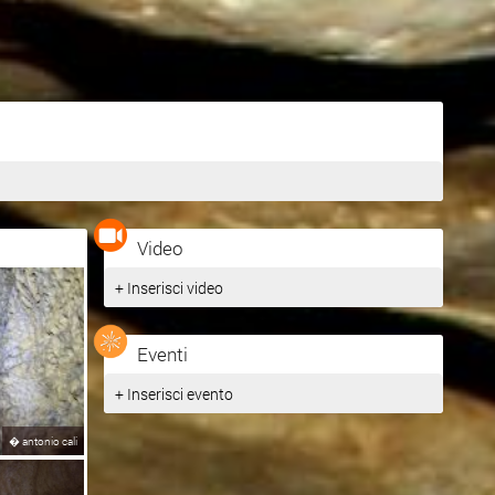
Video
+ Inserisci video
Eventi
+ Inserisci evento
�
antonio cali