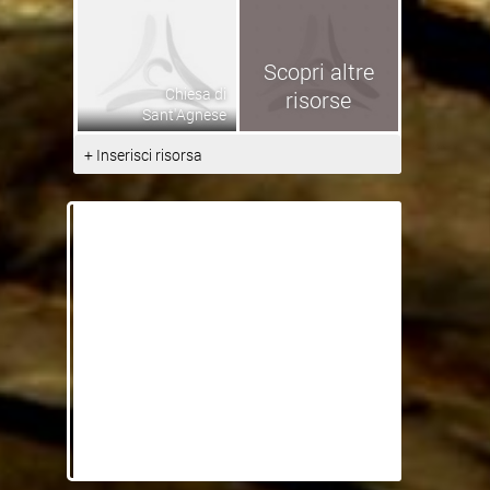
Scopri altre
Chiesa di
risorse
Sant'Agnese
+ Inserisci risorsa