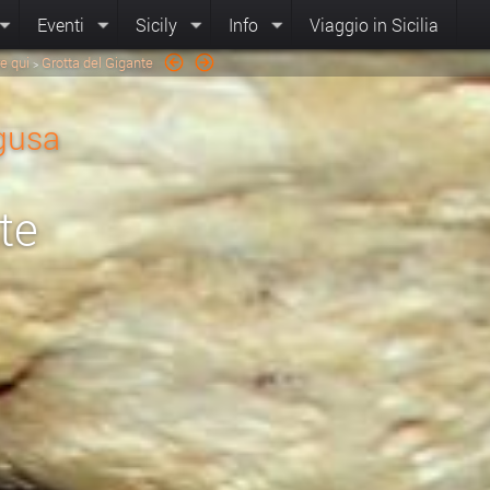
Eventi
Sicily
Info
Viaggio in Sicilia
e qui
Grotta del Gigante
>
gusa
te