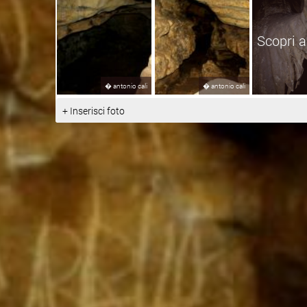
Scopri a
�
antonio cali
�
antonio cali
+ Inserisci foto