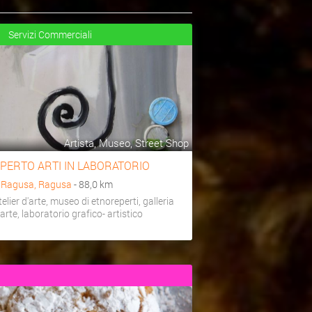
Servizi Commerciali
Artista, Museo, Street Shop
PERTO ARTI IN LABORATORIO
a
Ragusa, Ragusa
- 88,0 km
telier d'arte, museo di etnoreperti, galleria
'arte, laboratorio grafico- artistico