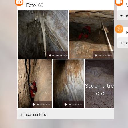
Foto
63
+ In
+ In
�
antonio cali
�
antonio cali
Scopri altre
foto
�
antonio cali
�
antonio cali
+ Inserisci foto