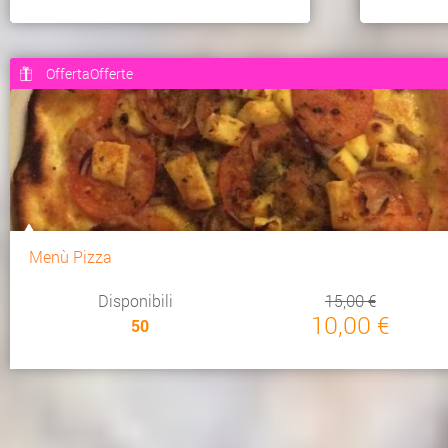
OffertaOfferte
Menù Pizza
Disponibili
15,00 €
10,00 €
50