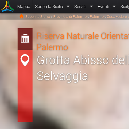
Mappa
Scopri la Sicilia
Servizi
Eventi
Sicil
Scopri la Sicilia
Provincia di Palermo
Palermo
Cosa vedere 
>
>
>
Riserva Naturale Orienta
Palermo
Grotta Abisso del
Selvaggia