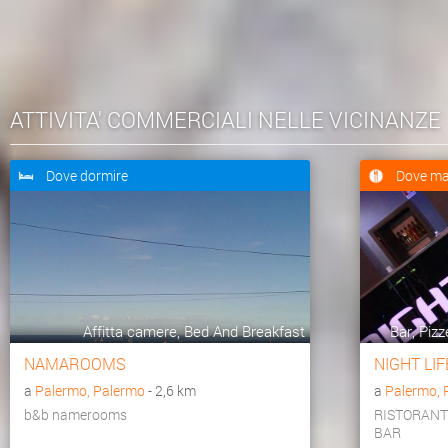
ATTIVITA' COMMERCIALI NELLE VICINANZE
Dove dormire
Dove ma
Affitta camere, Bed And Breakfast
Bar, Pizz
NAMAROOMS
NIGHT LIF
a
Palermo, Palermo
- 2,6 km
a
Palermo, 
b&b namerooms
RISTORANT
BAR