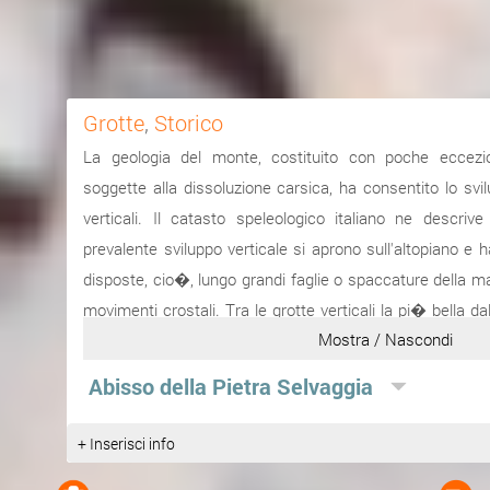
Grotte
,
Storico
La geologia del monte, costituito con poche eccezi
soggette alla dissoluzione carsica, ha consentito lo svil
verticali. Il catasto speleologico italiano ne descriv
prevalente sviluppo verticale si aprono sull'altopiano e 
disposte, cio�, lungo grandi faglie o spaccature della 
movimenti crostali. Tra le grotte verticali la pi� bella da
Mostra / Nascondi
� l'Abisso della Pietra Selvaggia, profonda 171 metri, le cu
del CAS, per difficolt� tecniche e attrezzature pionieristic
Abisso della Pietra Selvaggia
venti agli anni cinquanta.
+ Inserisci info
Fonte:
http://www.artemisia...