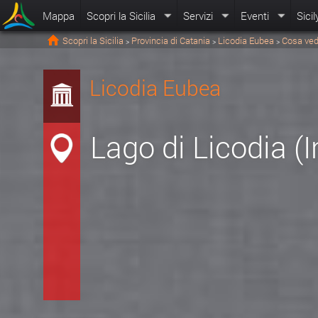
Mappa
Scopri la Sicilia
Servizi
Eventi
Sicil
Scopri la Sicilia
Provincia di Catania
Licodia Eubea
Cosa ved
>
>
>
Licodia Eubea
Lago di Licodia (I