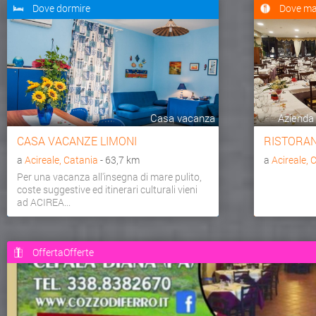
Dove dormire
Dove ma
Casa vacanza
Azienda 
CASA VACANZE LIMONI
RISTORAN
a
Acireale, Catania
- 63,7 km
a
Acireale, 
Per una vacanza all'insegna di mare pulito,
coste suggestive ed itinerari culturali vieni
ad ACIREA...
OffertaOfferte