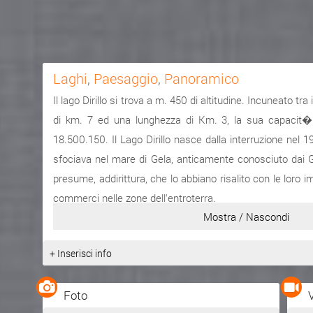
Laghi
,
Paesaggio
,
Panoramico
Il lago Dirillo si trova a m. 450 di altitudine. Incuneato tra
di km. 7 ed una lunghezza di Km. 3, la sua capacit� 
18.500.150. Il Lago Dirillo nasce dalla interruzione nel 1
sfociava nel mare di Gela, anticamente conosciuto dai Gr
presume, addirittura, che lo abbiano risalito con le loro i
commerci nelle zone dell'entroterra.
Mostra / Nascondi
Adesso, l'invaso serve per rifornire di acqua le raffin
paesaggio di pittoresche alture e dalle rive punteggiate, of
+ Inserisci info
migratori, quali gli Aironi e le anatre, nelle sue rive si 
stato brado al pascolo.
Foto
Vero paradiso per gli amanti della pesca sportiva, muniti d