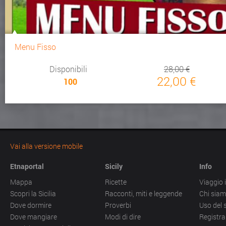
Menu Fisso
Disponibili
28,00 €
22,00 €
100
Vai alla versione mobile
Etnaportal
Sicily
Info
Mappa
Ricette
Viaggio i
Scopri la Sicilia
Racconti, miti e leggende
Chi sia
Dove dormire
Proverbi
Uso del 
Dove mangiare
Modi di dire
Registra