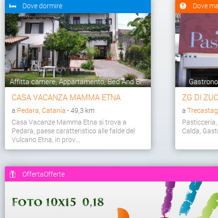
Dove dormire
Dove ma
Affitta camere, Appartamento, Bed And Br...
Gastronom
CASA VACANZA MAMMA ETNA
ZG DI ZU
a
Pedara, Catania
- 49,3 km
a
Trecastag
Casa Vacanze Mamma Etna si trova a
Pasticceria,
Pedara, paese caratteristico alle falde del
Calda, Gast
Vulcano Etna, in prov...
OffertaOfferte