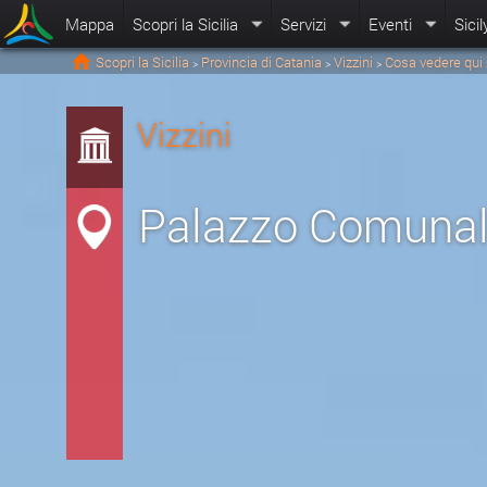
Mappa
Scopri la Sicilia
Servizi
Eventi
Sicil
Scopri la Sicilia
Provincia di Catania
Vizzini
Cosa vedere qui
>
>
>
Vizzini
Palazzo Comuna