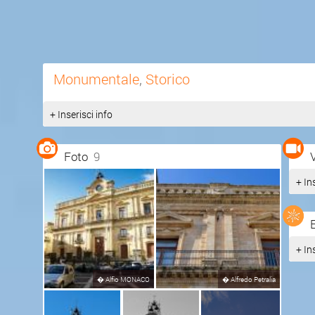
Monumentale
,
Storico
+ Inserisci info
Foto
9
+ In
+ In
�
Alfio MONACO
�
Alfredo Petralia