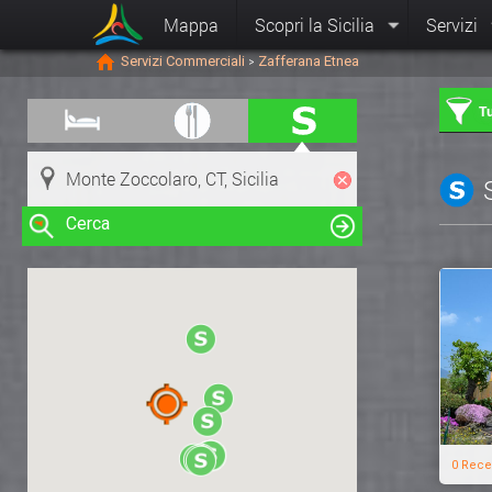
Mappa
Scopri la Sicilia
Servizi
Servizi Commerciali
Zafferana Etnea
>
Tu
Cerca
Clicca su una risorsa nella mappa
per visualizzare le informazioni
0 Rece