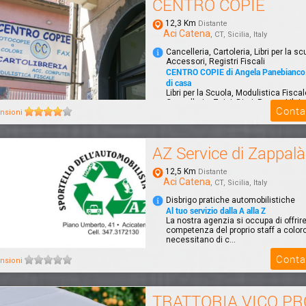
CENTRO COPIE
12,3 Km
Distante
Aci Catena
, CT, Sicilia, Italy
Cancelleria, Cartoleria, Libri per la sc
Accessori, Registri Fiscali
CENTRO COPIE di Angela Panebianco. 
di casa
Libri per la Scuola, Modulistica Fisca
Cancelleria, Zaini, Diari, Penne, Libri p
Conta
nsioni
AZ Service di Zappal
12,5 Km
Distante
Aci Catena
, CT, Sicilia, Italy
Disbrigo pratiche automobilistiche
Al tuo servizio dalla A alla Z
La nostra agenzia si occupa di offrire
competenza del proprio staff a color
necessitano di c...
Conta
nsioni
TRATTORIA VICO PR