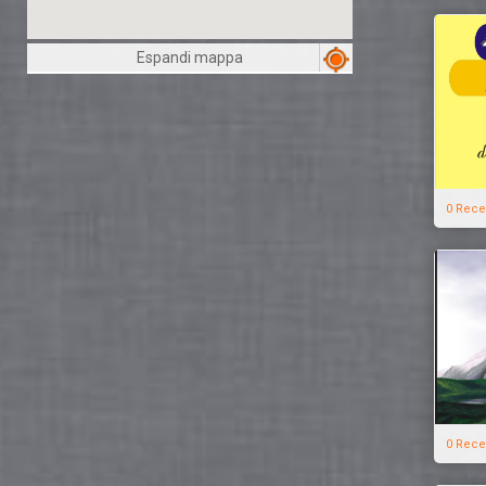
Espandi mappa
0 Rece
0 Rece