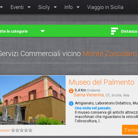
Eventi
Sicily
Info
Viaggio in Sicilia
tte le categorie
Distanza
Servizi Commerciali vicino
Monte Zoccolaro
Museo del Palmento
9,4 Km
Distante
Santa Venerina
, CT, Sicilia, Italy
Artigianato, Laboratorio Didattico, M
Una visita nel passato.
Il museo conserva gli antichi attrezz
macchinari che riguardano la vinicolt
l'olivocoltura, l...
Conta
nsioni