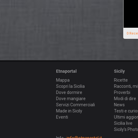
0 Rece
Etnaportal
Sicily
Mappa
Ricette
Scopri la Sicilia
Racconti, mi
Dove dormire
Proverbi
Dove mangiare
Modi di dire
Servizi Commerciali
News
Made in Sicily
Testi e curio
Eventi
Ultimi aggi
Sicilia live
Sicily's Phot
Info :
info@etnaportal.it