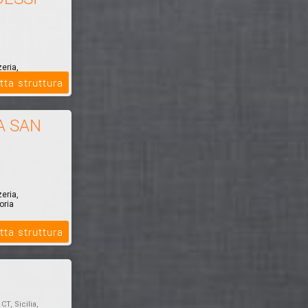
zeria,
oria
tta struttura
A SAN
zeria,
oria
tta struttura
, CT, Sicilia,