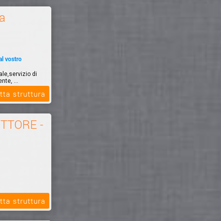
a
al vostro
le,servizio di
nte, ...
tta struttura
ITTORE -
tta struttura
GRAFICA