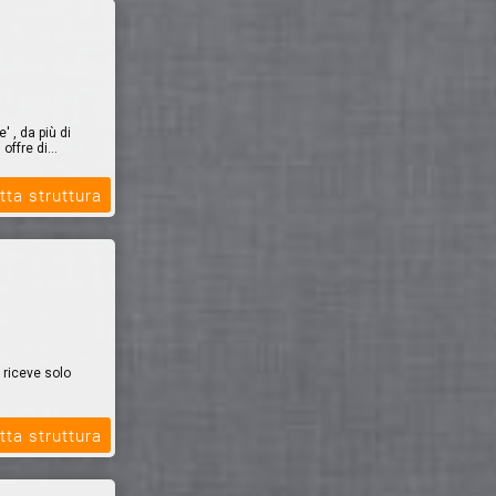
 , da più di
offre di...
tta struttura
 riceve solo
tta struttura