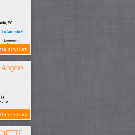
uola, PC
La Cortesia è
le, Accessori,
er Uff...
tta struttura
à Angelo
 la
o che
tta struttura
OIETTE