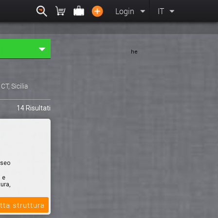
Login
IT
he
, CT, Sicilia
14 Risultati
useo
i e
ura,
tta struttura