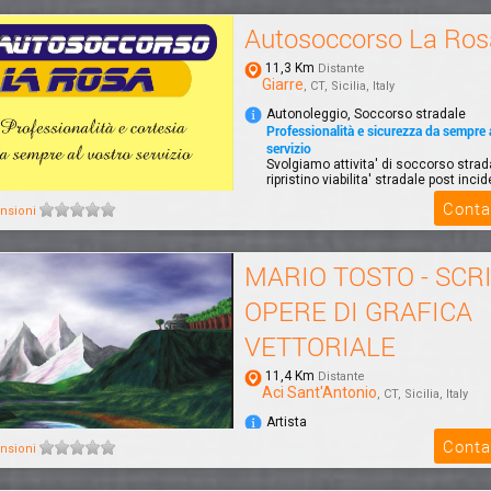
Autosoccorso La Ros
11,3 Km
Distante
Giarre
, CT, Sicilia, Italy
Autonoleggio, Soccorso stradale
Professionalità e sicurezza da sempre 
servizio
Svolgiamo attivita' di soccorso strada
ripristino viabilita' stradale post incide
Conta
nsioni
MARIO TOSTO - SCR
OPERE DI GRAFICA
VETTORIALE
11,4 Km
Distante
Aci Sant'Antonio
, CT, Sicilia, Italy
Artista
NULLA E' IMPOSSIBILE
Conta
nsioni
SCRITTORE - DISEGNATORE OPERE 
VETTORIALE