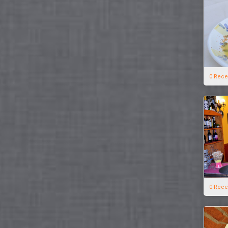
0 Rece
0 Rece