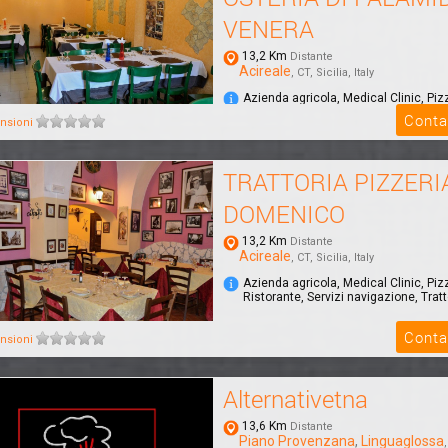
VENERA
13,2 Km
Distante
Acireale
, CT, Sicilia, Italy
Azienda agricola, Medical Clinic, Piz
Ristorante, Servizi navigazione, Tratt
Conta
nsioni
TRATTORIA PIZZERI
DOMENICO
13,2 Km
Distante
Acireale
, CT, Sicilia, Italy
Azienda agricola, Medical Clinic, Piz
Ristorante, Servizi navigazione, Tratt
Conta
nsioni
Alternativetna
13,6 Km
Distante
Piano Provenzana
,
Linguaglossa