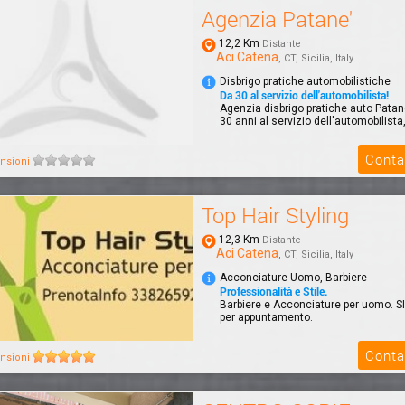
Agenzia Patane'
12,2 Km
Distante
Aci Catena
, CT, Sicilia, Italy
Disbrigo pratiche automobilistiche
Da 30 al servizio dell'automobilista!
Agenzia disbrigo pratiche auto Patane'
30 anni al servizio dell'automobilista, 
Conta
nsioni
Top Hair Styling
12,3 Km
Distante
Aci Catena
, CT, Sicilia, Italy
Acconciature Uomo, Barbiere
Professionalità e Stile.
Barbiere e Acconciature per uomo. SI
per appuntamento.
Conta
nsioni