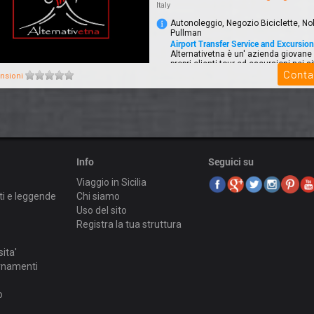
Italy
Autonoleggio, Negozio Biciclette, No
Pullman
Airport Transfer Service and Excursions
Alternativetna è un' azienda giovane 
propri clienti tour ed escursioni nei si
Conta
nsioni
Info
Seguici su
Viaggio in Sicilia
ti e leggende
Chi siamo
Uso del sito
Registra la tua struttura
sita'
ornamenti
o