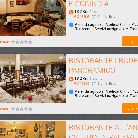
FICODINDIA
13,2 Km
Distante
Acireale
, CT, Sicilia, Italy
Azienda agricola, Medical Clinic, Piz
Ristorante, Servizi navigazione, Tratt
Cucina tipica siciliana
Conta
nsioni
RISTORANTE I RUDE
PANORAMICO
13,2 Km
Distante
Acireale
, CT, Sicilia, Italy
Azienda agricola, Medical Clinic, Piz
Ristorante, Servizi navigazione, Tratt
Conta
nsioni
RISTORANTE ALL'AN
OSTERIA DI PALAMI