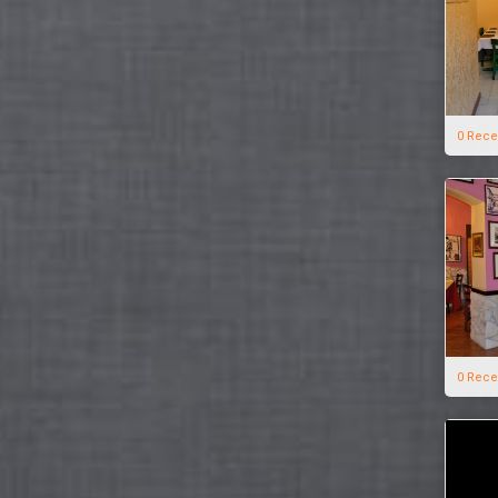
0 Rece
0 Rece