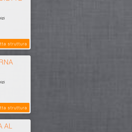
izi
tta struttura
ERNA
izi
tta struttura
A AL