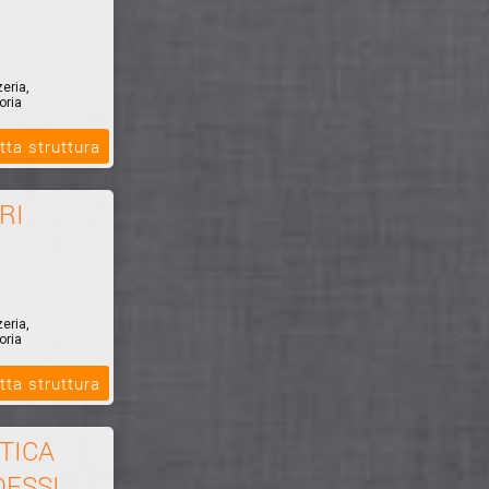
zeria,
oria
tta struttura
RI
zeria,
oria
tta struttura
TICA
DESSI