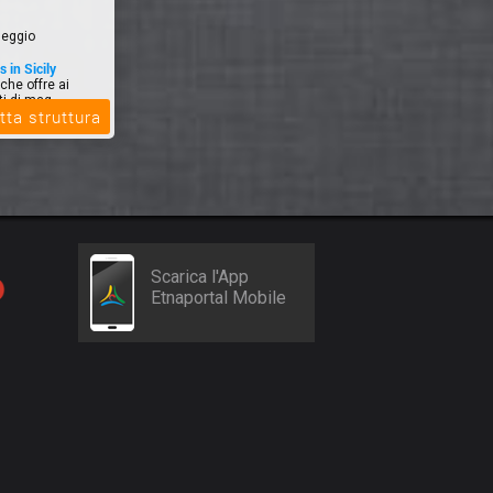
leggio
 in Sicily
che offre ai
ti di mag...
tta struttura
Scarica l'App
Etnaportal Mobile