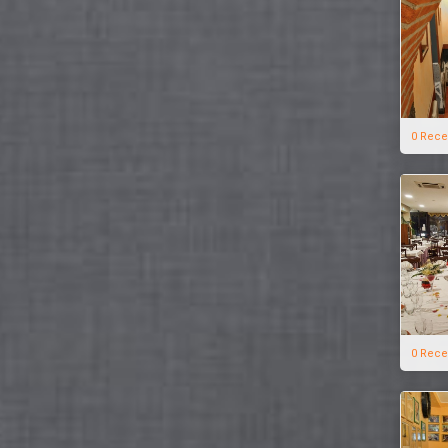
0 Rece
0 Rece