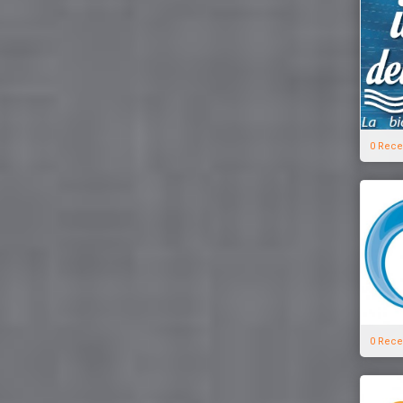
0 Rece
0 Rece