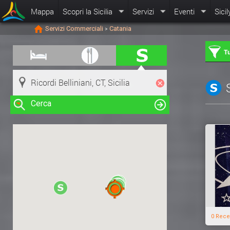
Mappa
Scopri la Sicilia
Servizi
Eventi
Sicil
Servizi Commerciali
Catania
>
Tu
Cerca
Clicca su una risorsa nella mappa
per visualizzare le informazioni
0 Rece