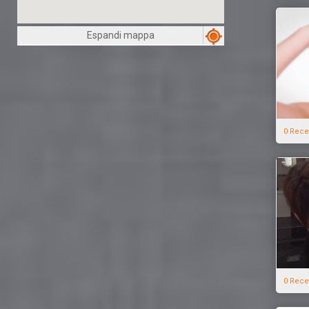
Espandi mappa
0 Rece
0 Rece