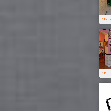
0 Rece
0 Rece