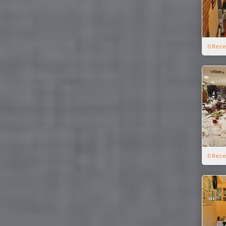
0 Rece
0 Rece