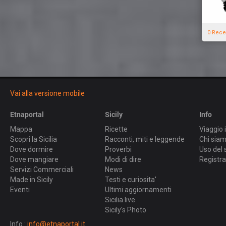
0 Rece
Vai alla versione mobile
Etnaportal
Sicily
Info
Mappa
Ricette
Viaggio i
Scopri la Sicilia
Racconti, miti e leggende
Chi sia
Dove dormire
Proverbi
Uso del 
Dove mangiare
Modi di dire
Registra
Servizi Commerciali
News
Made in Sicily
Testi e curiosita'
Eventi
Ultimi aggiornamenti
Sicilia live
Sicily's Photo
Info :
info@etnaportal.it