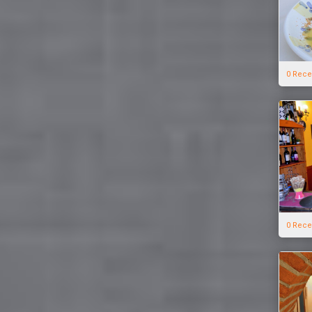
0 Rece
0 Rece