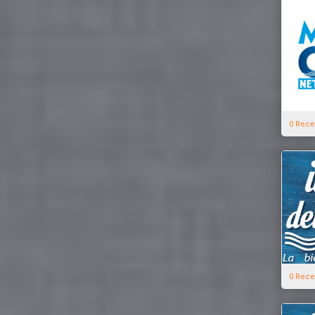
0 Rece
0 Rece