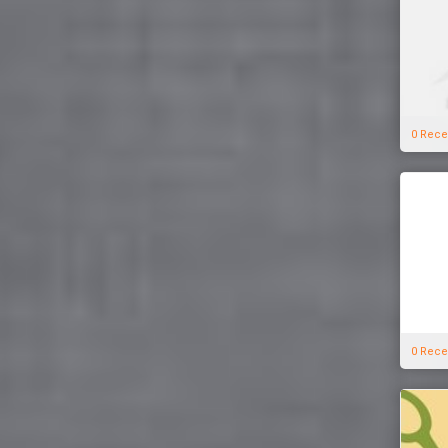
0 Rece
0 Rece