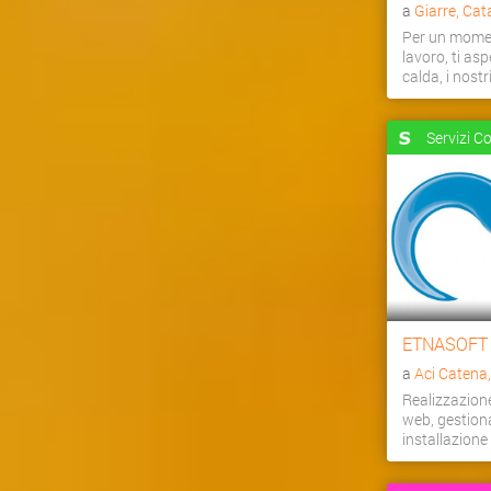
a
Giarre, Cat
Per un momen
lavoro, ti as
calda, i nostri 
Servizi C
ETNASOFT
a
Aci Catena
Realizzazion
web, gestiona
installazion