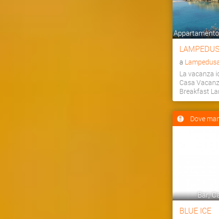
Appartamento,
LAMPEDUS
a
Lampedusa 
La vacanza id
Casa Vacanz
Breakfast L
Dove man
Bar, Ca
BLUE ICE