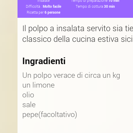
Insalate
Tempo di preparazione
10 min
Difficoltà :
Molto facile
Tempo di cottura
30 min
Ricetta per
6 persone
Il polpo a insalata servito sia t
classico della cucina estiva sici
Ingradienti
Un polpo verace di circa un kg
un limone
olio
sale
pepe(facoltativo)