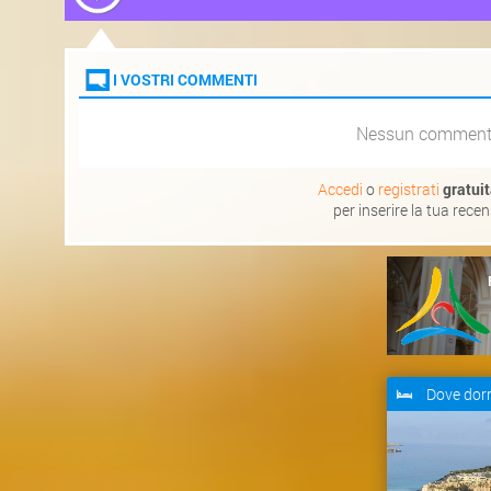
I VOSTRI COMMENTI
Nessun commen
Accedi
o
registrati
gratui
per inserire la tua rece
Dove dor