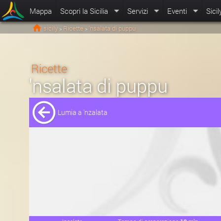
Mappa
Scopri la Sicilia
Servizi
Eventi
Sicil
sicily
Ricette
'nsalata di puppu
>
>
Ricette
'nsalata di puppu
Lumia a 'nzalata