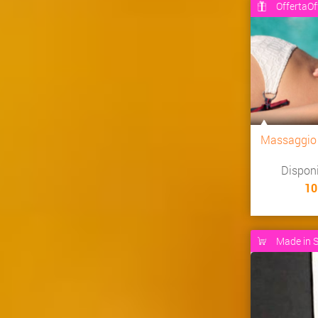
OffertaOf
Massaggio
Dispon
10
Made in S