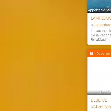
Appartamento,
LAMPEDUS
a
Lampedusa 
La vacanza id
Casa Vacanz
Breakfast L
Dove man
Bar, Ca
BLUE ICE
a
Giarre, Cat