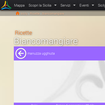
Mappa
Scopri la Sicilia
Servizi
Eventi
Sicil
sicily
Ricette
Biancomangiare
>
>
Ricette
Biancomangiare
manuzza ugghiuta