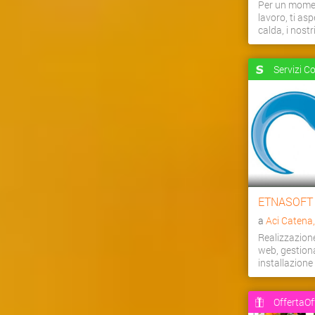
Per un momen
lavoro, ti as
calda, i nostri 
Servizi C
ETNASOFT
a
Aci Catena
Realizzazion
web, gestiona
installazion
OffertaOf