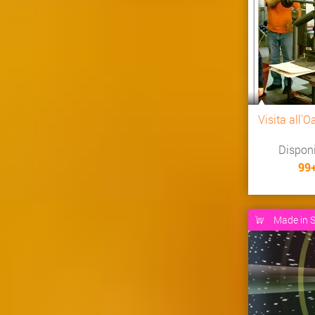
Visita all'
Dispon
99
Made in S