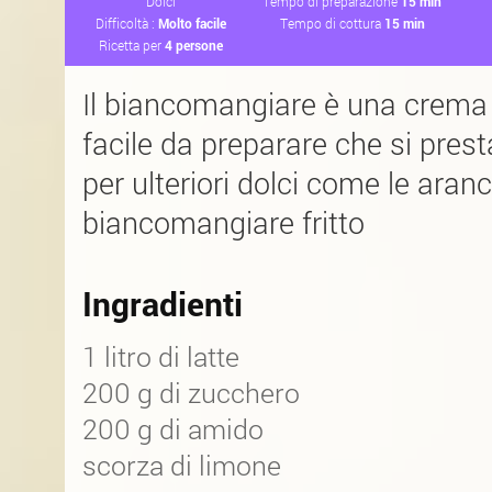
Dolci
Tempo di preparazione
15 min
Difficoltà :
Molto facile
Tempo di cottura
15 min
Ricetta per
4 persone
Il biancomangiare è una crema 
facile da preparare che si prest
per ulteriori dolci come le aranci
biancomangiare fritto
Ingradienti
1 litro di latte
200 g di zucchero
200 g di amido
scorza di limone