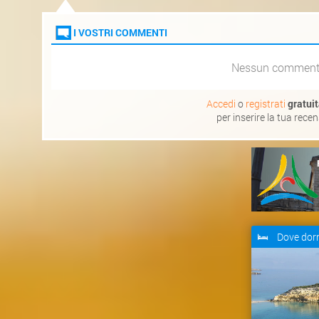
I VOSTRI COMMENTI
Nessun commen
Accedi
o
registrati
gratui
per inserire la tua rece
Dove dor