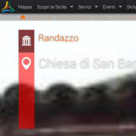
Mappa
Scopri la Sicilia
Servizi
Eventi
Sicil
Scopri la Sicilia
Provincia di Catania
Randazzo
Cosa vedere 
>
>
>
Randazzo
Chiesa di San Ba