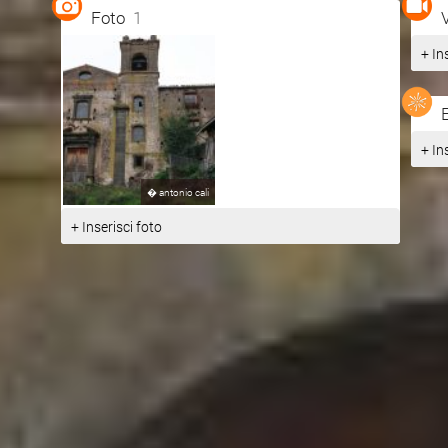
Foto
1
+ In
+ In
�
antonio cali
+ Inserisci foto