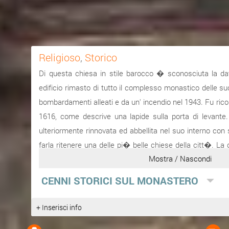
Religioso
,
Storico
Di questa chiesa in stile barocco � sconosciuta la data
edificio rimasto di tutto il complesso monastico delle suo
bombardamenti alleati e da un' incendio nel 1943. Fu rico
1616, come descrive una lapide sulla porta di levante
ulteriormente rinnovata ed abbellita nel suo interno con 
farla ritenere una delle pi� belle chiese della citt�. La c
Mostra / Nascondi
quadri, paramenti e suppellettili di pregevole valore art
ancora conservati nella chiesa di San Martino.
CENNI STORICI SUL MONASTERO
Fonte:
www.randazzospeciale...
+ Inserisci info