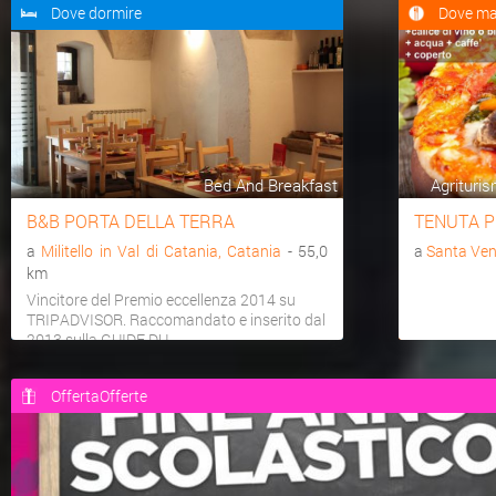
Dove dormire
Dove ma
Bed And Breakfast
Agrituris
B&B PORTA DELLA TERRA
TENUTA P
a
Militello in Val di Catania, Catania
- 55,0
a
Santa Ven
km
Vincitore del Premio eccellenza 2014 su
TRIPADVISOR. Raccomandato e inserito dal
2013 sulla GUIDE DU...
OffertaOfferte