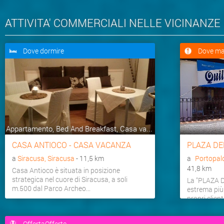
ATTIVITA' COMMERCIALI NELLE VICINANZE
Dove dormire
Dove ma
Appartamento, Bed And Breakfast, Casa va...
CASA ANTIOCO - CASA VACANZA
PLAZA DE
a
Siracusa, Siracusa
- 11,5 km
a
Portopal
41,8 km
Casa Antioco è situata in posizione
strategica nel cuore di Siracusa, a soli
La "PLAZA D
m.500 dal Parco Archeo...
estrema più
propri clienti
OffertaOfferte