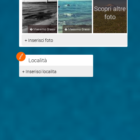
Scopri altre
foto
�
Massimo Grassi
�
Massimo Grassi
+ Inserisci foto
Località
+ Inserisci localita