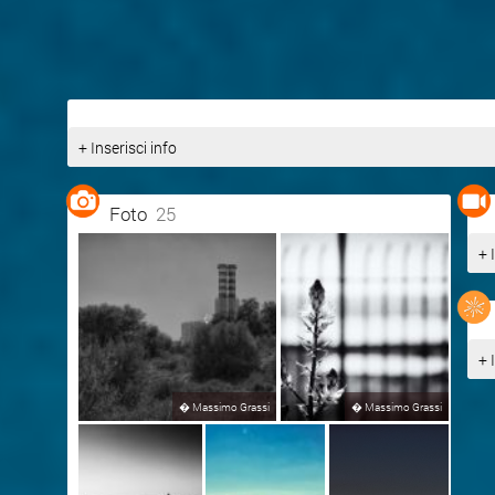
+ Inserisci info
Foto
25
+ 
+ 
�
Massimo Grassi
�
Massimo Grassi