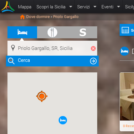
Mappa
Scopri la Sicilia
Servizi
Eventi
Sicil
Dove dormire
Priolo Gargallo
>
S
Cerca
Clicca su una risorsa nella mappa
per visualizzare le informazioni
0 Rece