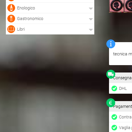
Enologico
Gastronomico
Libri
tecnica m
Consegna pe
DHL
Pagamenti 
Contra
Vaglia 