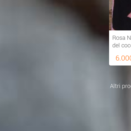
Rosa Ne
del coc
6.00
Altri pr