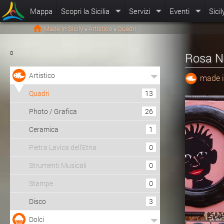
Mappa
Scopri la Sicilia
Servizi
Eventi
Sicil
Made in Sicily
Artistico
Quadri
>
>
0
Rosa Ne
Artistico
made i
Quadri
13
Photo / Grafica
26
Ceramica
1
Pietra Lavica dell'Etna
0
Strumenti Musicali
0
Stampe
0
Disco
3
Dolci