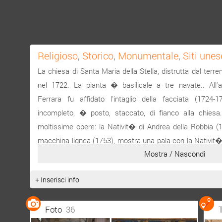
Religioso
,
Storico
,
Monumentale
,
Siti une
La chiesa di Santa Maria della Stella, distrutta dal terre
nel 1722. La pianta � basilicale a tre navate.. All'a
Ferrara fu affidato l'intaglio della facciata (1724-1
incompleto, � posto, staccato, di fianco alla chiesa
moltissime opere: la Nativit� di Andrea della Robbia (1
macchina lignea (1753), mostra una pala con la Nativit� d
Mostra / Nascondi
(sec. XVIII); il sepolcro (mutilo) di Blasco II Barresi (sec.
della Madonna della Stella, due angeli bronzei dello s
+ Inserisci info
battenti delle porte di marmo. La statua della Madonna 
legno e canapa, � svelata dal 7 al 16 settembre. Dott. S
Foto
36