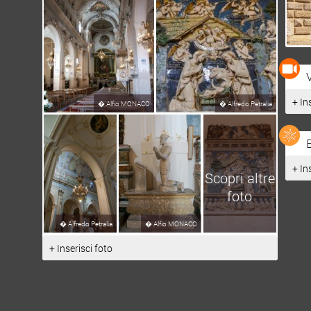
+ In
�
Alfio MONACO
�
Alfredo Petralia
+ In
Scopri altre
foto
�
Alfredo Petralia
�
Alfio MONACO
+ Inserisci foto