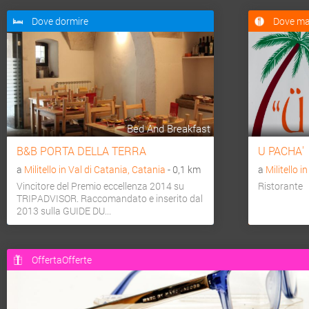
Dove dormire
Dove ma
Bed And Breakfast
B&B PORTA DELLA TERRA
U PACHA'
a
Militello in Val di Catania, Catania
- 0,1 km
a
Militello i
Vincitore del Premio eccellenza 2014 su
Ristorante
TRIPADVISOR. Raccomandato e inserito dal
2013 sulla GUIDE DU...
OffertaOfferte