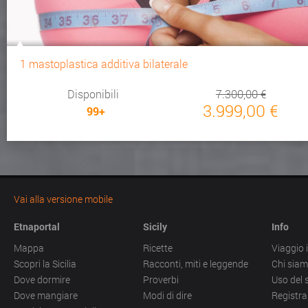
1 mastoplastica additiva bilaterale
Disponibili
7.300,00 €
3.999,00 €
99+
Vai alla versione mobile
Etnaportal
Sicily
Info
Mappa
Ricette
Viaggio i
Scopri la Sicilia
Racconti, miti e leggende
Chi sia
Dove dormire
Proverbi
Uso del 
Dove mangiare
Modi di dire
Registra