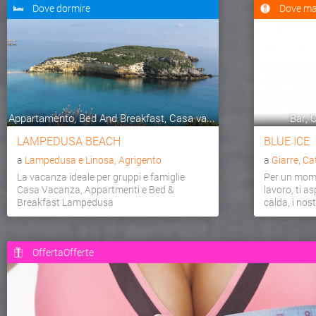
Dove dormire
Dove ma
Appartamento, Bed And Breakfast, Casa va...
Bar, C
LAMPEDUSA BEACH
BLUE ICE
a
Lampedusa e Linosa, Agrigento
a
Giarre, Ca
La vacanza ideale per gruppi e famiglie
Per un mome
Casa Vacanza, Appartmenti e Bed &
lavoro, ti a
Breakfast Lampedusa
calda, i nostr
OffertaOfferte