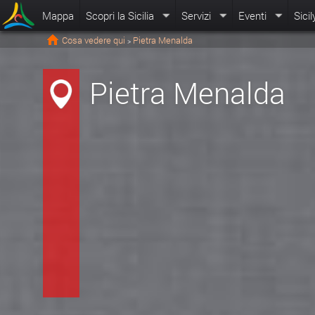
Mappa
Scopri la Sicilia
Servizi
Eventi
Sicil
Cosa vedere qui
Pietra Menalda
>
Pietra Menalda