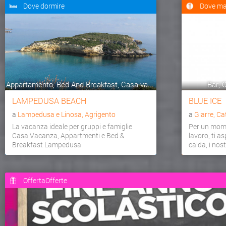
Dove dormire
Dove ma
Appartamento, Bed And Breakfast, Casa va...
Bar, C
LAMPEDUSA BEACH
BLUE ICE
a
Lampedusa e Linosa, Agrigento
a
Giarre, Ca
La vacanza ideale per gruppi e famiglie
Per un mome
Casa Vacanza, Appartmenti e Bed &
lavoro, ti a
Breakfast Lampedusa
calda, i nostr
OffertaOfferte