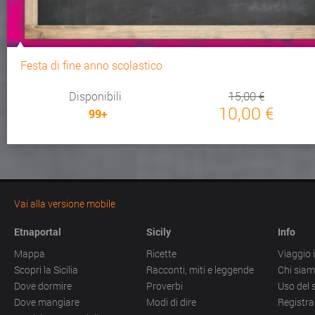
Festa di fine anno scolastico
Disponibili
15,00 €
10,00 €
99+
Vai alla versione mobile
Etnaportal
Sicily
Info
Mappa
Ricette
Viaggio i
Scopri la Sicilia
Racconti, miti e leggende
Chi sia
Dove dormire
Proverbi
Uso del 
Dove mangiare
Modi di dire
Registra