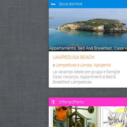
Dove dormire
Appartamento, Bed And Breakfast, Casa va
LAMPEDUSA BEACH
a
Lampedusa e Linosa, Agrigento
La vacanza ideale per gruppi e famiglie
Casa Vacanza, Appartmenti e Bed &
Breakfast Lampedusa
OffertaOfferte