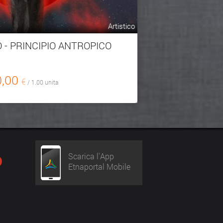
Artistico
 - PRINCIPIO ANTROPICO
0,00
€
/ 1.00 unita
Scarica l'App
Etnaportal Mobile