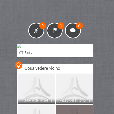
0
0
0
CT
, Sicily
Ottieni indicazioni stradali
Cosa vedere vicino
Visualizza mappa
Galera della Salina
Pizzo della Rondine