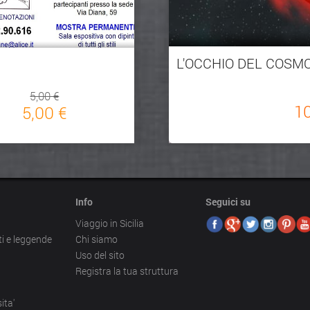
L'OCCHIO DEL COSMO
5,00 €
1
5,00 €
Info
Seguici su
Viaggio in Sicilia
ti e leggende
Chi siamo
Uso del sito
Registra la tua struttura
ita'