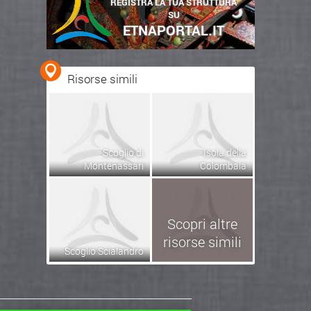
REGISTRA LA TUA STRUTTURA
SU
ETNAPORTAL.IT
Risorse simili
Scoglio di
Isola della
Montenassari
Colombaia
Scopri altre
risorse simili
Scoglio Scialandro