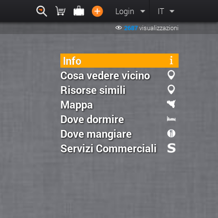
Login
IT
2687
visualizzazioni
Info
Cosa vedere vicino
Risorse simili
Mappa
Dove dormire
Dove mangiare
Servizi Commerciali