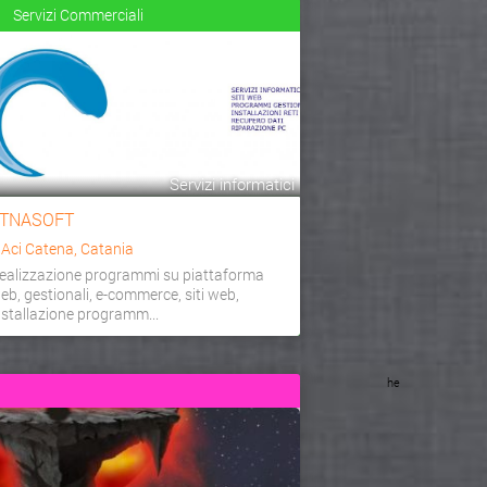
Servizi Commerciali
Servizi informatici
TNASOFT
a
Aci Catena, Catania
ealizzazione programmi su piattaforma
eb, gestionali, e-commerce, siti web,
nstallazione programm...
he