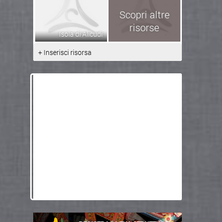
Scopri altre
risorse
Isola di Alicudi
+ Inserisci risorsa