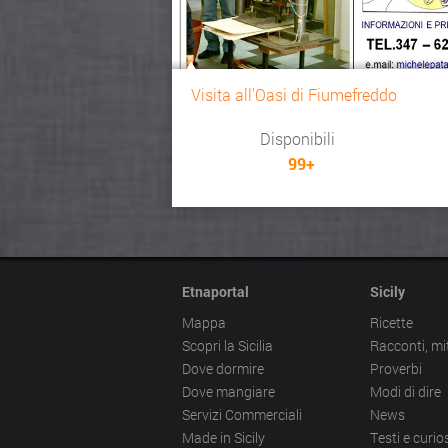
Visita all'Oasi di Fiumefreddo
Disponibili
99+
Etnaportal
Sicily
Mappa
Ricette
Scopri la Sicilia
Racconti, mi
Dove dormire
Proverbi
Dove mangiare
Modi di dire
Servizi Commerciali
News
Made in Sicily
Testi e curios