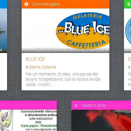
Dove mangiare
...
Bar, Caffetteria, Gelateria, Pasticceria
BLUE ICE
E
a
Giarre, Catania
Per un momento, di relax, una pausa dal
R
lavoro, ti aspettiamo, con la nostra tavola
w
calda, i nostri ...
i
Made in Sicily