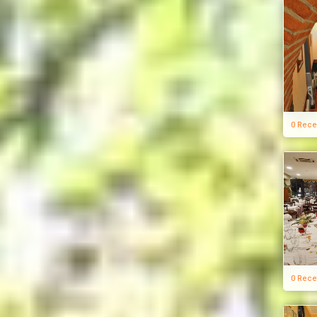
0 Rece
0 Rece