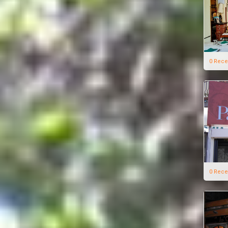
0 Rece
0 Rece