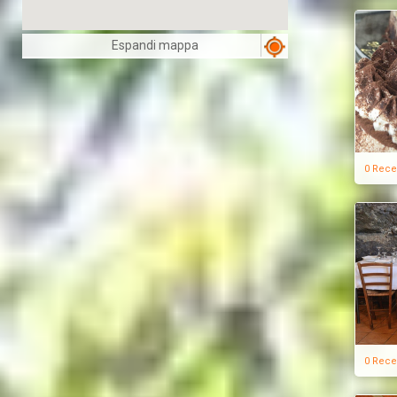
Espandi mappa
0 Rece
0 Rece