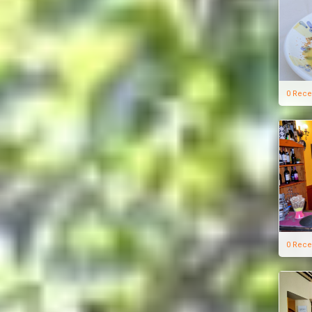
0 Rece
0 Rece