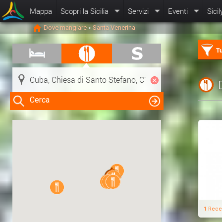
Mappa
Scopri la Sicilia
Servizi
Eventi
Sicil
Dove mangiare
Santa Venerina
>
Tu
Cerca
Clicca su una risorsa nella mappa
per visualizzare le informazioni
1 Rece