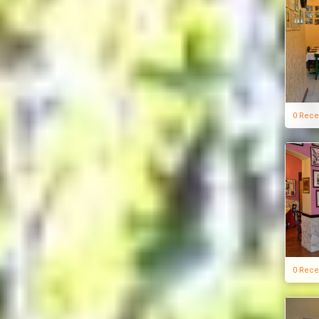
0 Rece
0 Rece