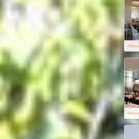
0 Rece
0 Rece