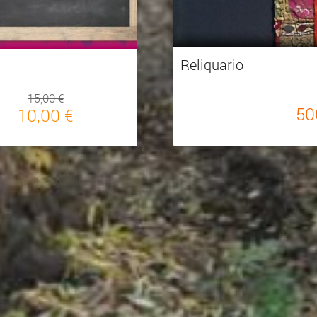
Reliquario
15,00 €
50
10,00 €