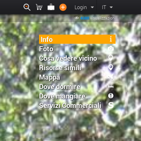
Login
IT
4380
visualizzazioni
Info
Foto
Cosa vedere vicino
Risorse simili
Mappa
Dove dormire
Dove mangiare
Servizi Commerciali