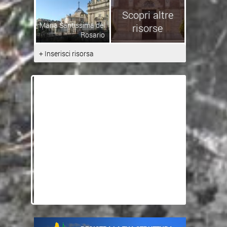
Scopri altre
Maria Santissima del
risorse
Rosario
+ Inserisci risorsa