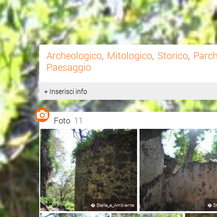
Archeologico
,
Mitologico
,
Storico
,
Parch
Paesaggio
+ Inserisci info
Foto
11
�
Stelle_e_Ambiente
�
S