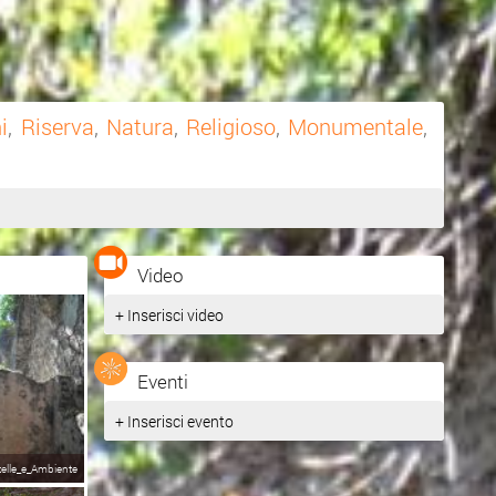
i
,
Riserva
,
Natura
,
Religioso
,
Monumentale
,
Video
+ Inserisci video
Eventi
+ Inserisci evento
telle_e_Ambiente