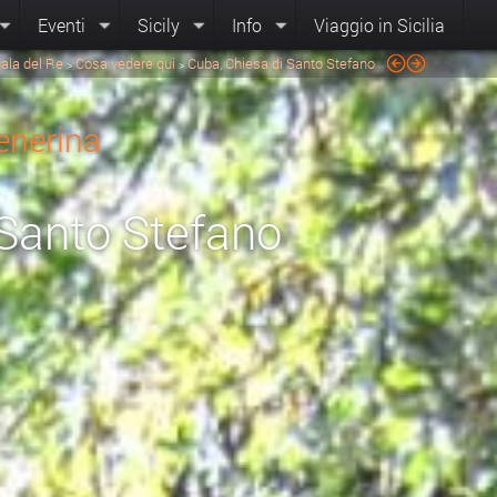
Eventi
Sicily
Info
Viaggio in Sicilia
ala del Re
Cosa vedere qui
Cuba, Chiesa di Santo Stefano
>
>
enerina
 Santo Stefano