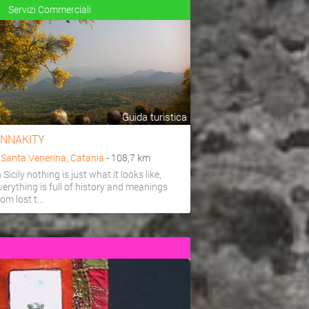
Servizi Commerciali
Guida turistica
NNAKITY
a
Santa Venerina, Catania
- 108,7 km
n Sicily nothing is just what it looks like,
verything is full of history and meanings
rom lost t...