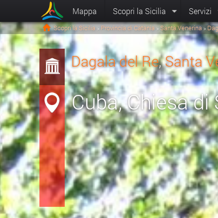
Mappa
Scopri la Sicilia
Servizi
Scopri la Sicilia
Provincia di Catania
Santa Venerina
Dag
>
>
>
Dagala del Re
,
Santa V
Cuba, Chiesa di