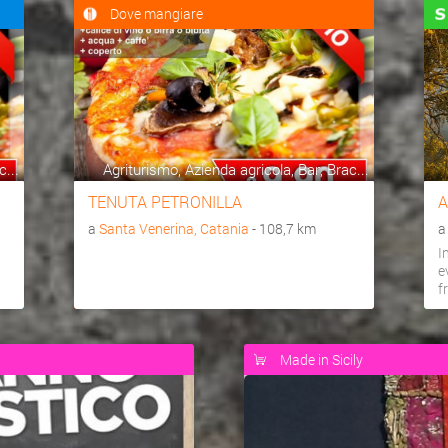
Dove mangiare
c...
Agriturismo, Azienda agricola, Bar, Brac...
TENUTA PETRONILLA
A
a
Santa Venerina, Catania
- 108,7 km
I
e
f
Made in Sicily