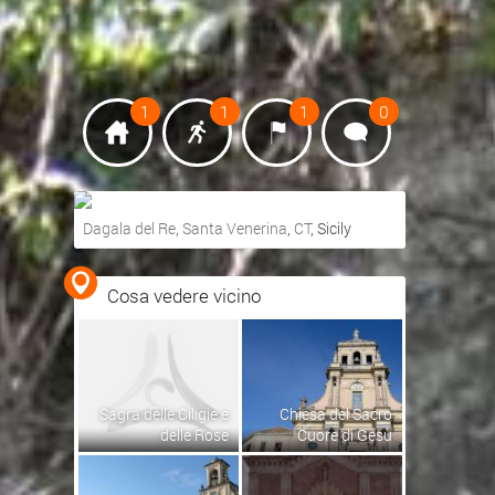
1
1
1
0
Dagala del Re
,
Santa Venerina
,
CT
, Sicily
Ottieni indicazioni stradali
Cosa vedere vicino
Visualizza mappa
Sagra delle Ciligie e
Chiesa del Sacro
delle Rose
Cuore di Gesù