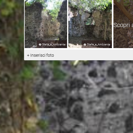
Scopri 
�
Stelle_e_Ambiente
�
Stelle_e_Ambiente
+ Inserisci foto