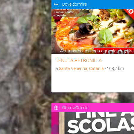
Dove dormire
Agriturismo, Azienda agricola, Bar, Bra
TENUTA PETRONILLA
a
Santa Venerina, Catania
- 108,7 km
OffertaOfferte