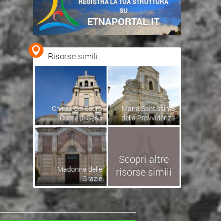
REGISTRA LA TUA STRUTTURA
SU
ETNAPORTAL.IT
Risorse simili
Chiesa del Sacro
Maria Santissima
Cuore di Gesù
della Provvidenza
Scopri altre
Madonna delle
risorse simili
Grazie