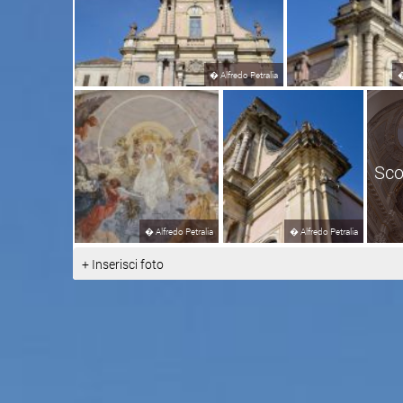
�
Alfredo Petralia
Sco
�
Alfredo Petralia
�
Alfredo Petralia
+ Inserisci foto