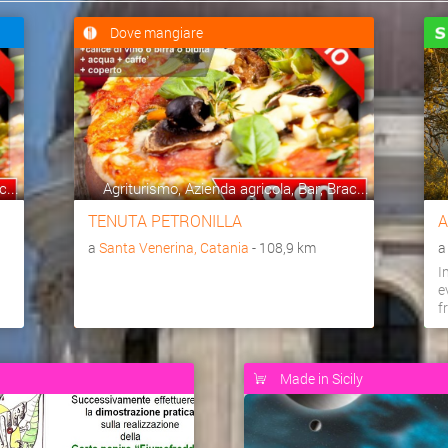
Dove mangiare
c...
Agriturismo, Azienda agricola, Bar, Brac...
TENUTA PETRONILLA
A
a
Santa Venerina, Catania
- 108,9 km
I
e
f
Made in Sicily