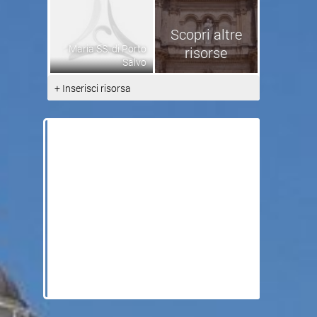
Scopri altre
Maria SS. di Porto
risorse
Salvo
+ Inserisci risorsa