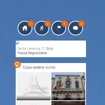
1
0
1
0
Santa Venerina
,
CT
, Sicily
Piazza Regina Elena
Ottieni indicazioni stradali
Visualizza mappa
Cosa vedere vicino
Chiesa della
Madonna del
Rosario
Palazzo Municipale