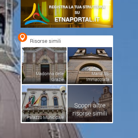
REGISTRA LA TUA STRUTTURA
SU
ETNAPORTAL.IT
Risorse simili
Madonna delle
Maria SS.
Grazie
Immacolata
Scopri altre
risorse simili
Palazzo Municipale