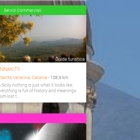
Servizi Commerciali
Guida turistica
NNAKITY
a
Santa Venerina, Catania
- 108,9 km
n Sicily nothing is just what it looks like,
verything is full of history and meanings
rom lost t...