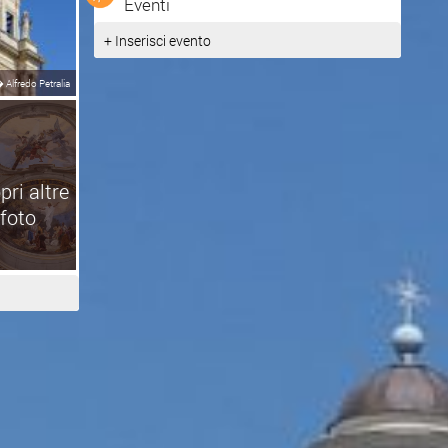
Eventi
+ Inserisci evento
�
Alfredo Petralia
pri altre
foto