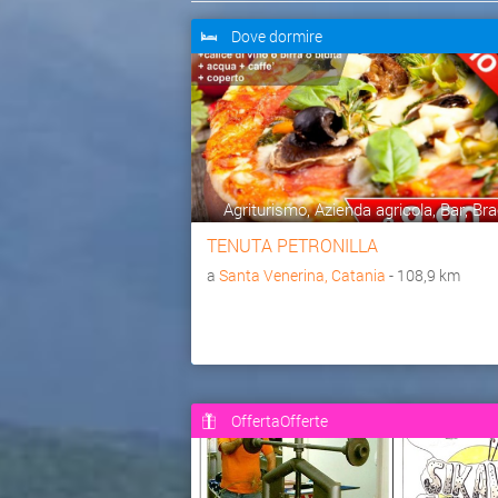
Dove dormire
Agriturismo, Azienda agricola, Bar, Bra
TENUTA PETRONILLA
a
Santa Venerina, Catania
- 108,9 km
OffertaOfferte