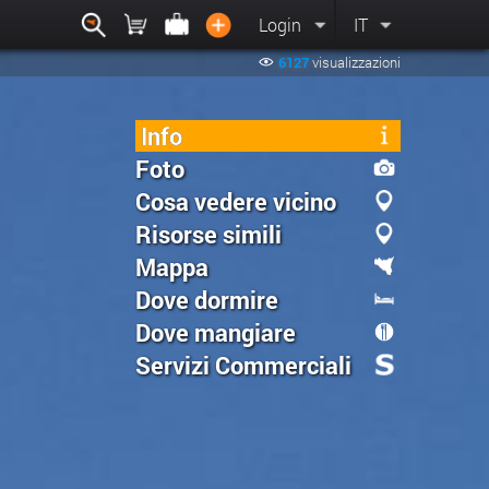
Login
IT
6127
visualizzazioni
Info
Foto
Cosa vedere vicino
Risorse simili
Mappa
Dove dormire
Dove mangiare
Servizi Commerciali