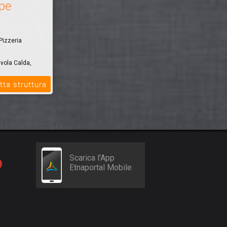
pe
Pizzeria
avola Calda,
tta struttura
Scarica l'App
Etnaportal Mobile