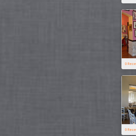
0 Rece
0 Rece