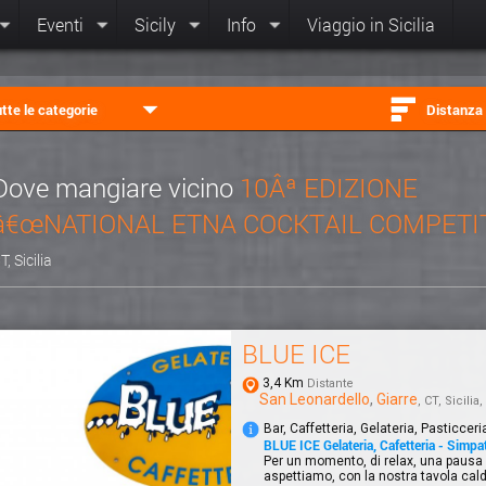
Eventi
Sicily
Info
Viaggio in Sicilia
tte le categorie
Distanza
Dove mangiare vicino
10Âª EDIZIONE
â€œNATIONAL ETNA COCKTAIL COMPETIT
T, Sicilia
BLUE ICE
3,4 Km
Distante
San Leonardello
,
Giarre
, CT, Sicilia, 
Bar, Caffetteria, Gelateria, Pasticceri
BLUE ICE Gelateria, Cafetteria - Simpat
Per un momento, di relax, una pausa d
aspettiamo, con la nostra tavola calda,