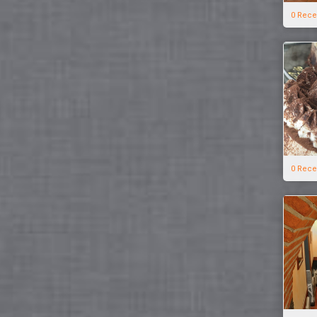
0 Rece
0 Rece