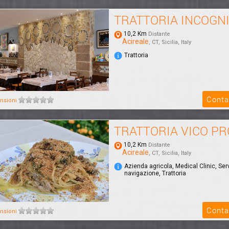
TRATTORIA INCOGN
10,2 Km
Distante
Acireale
, CT, Sicilia, Italy
Trattoria
Conta
nsioni
TRATTORIA VICO PR
10,2 Km
Distante
Acireale
, CT, Sicilia, Italy
Azienda agricola, Medical Clinic, Serv
navigazione, Trattoria
Conta
nsioni