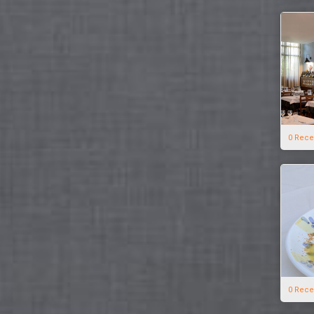
0 Rece
0 Rece