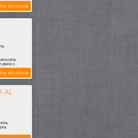
tta struttura
ia,
asticceria
n pieno c...
tta struttura
A AL
zeria,
oria