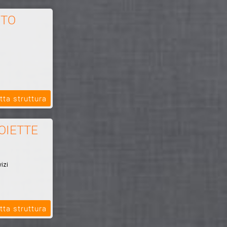
ITO
tta struttura
OIETTE
izi
tta struttura