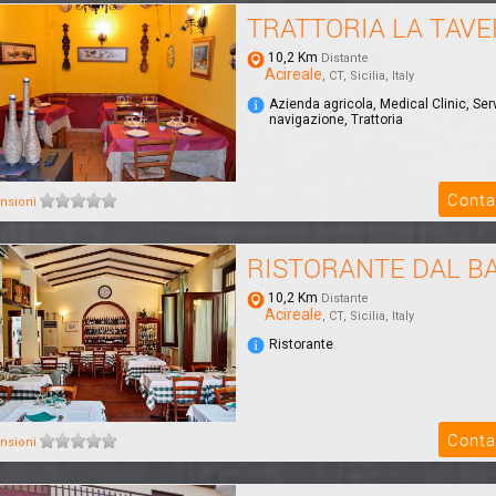
TRATTORIA LA TAV
10,2 Km
Distante
Acireale
, CT, Sicilia, Italy
Azienda agricola, Medical Clinic, Serv
navigazione, Trattoria
Conta
nsioni
RISTORANTE DAL B
10,2 Km
Distante
Acireale
, CT, Sicilia, Italy
Ristorante
Conta
nsioni