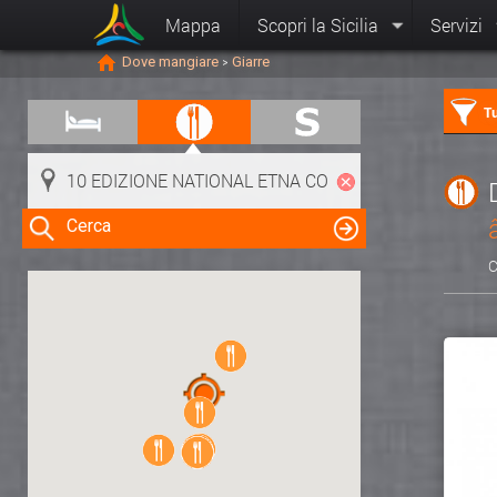
Mappa
Scopri la Sicilia
Servizi
Dove mangiare
Giarre
>
Tu
Cerca
C
Clicca su una risorsa nella mappa
per visualizzare le informazioni