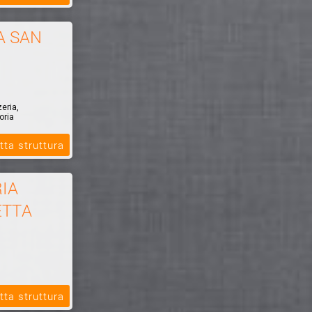
A SAN
zeria,
oria
tta struttura
IA
ETTA
tta struttura