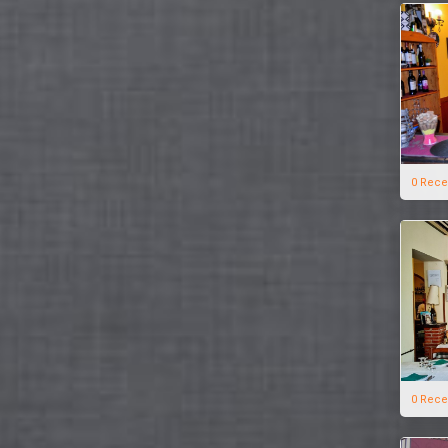
0 Rece
0 Rece