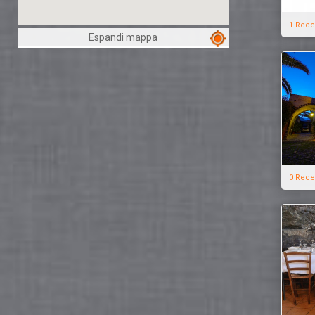
1 Rece
Espandi mappa
0 Rece