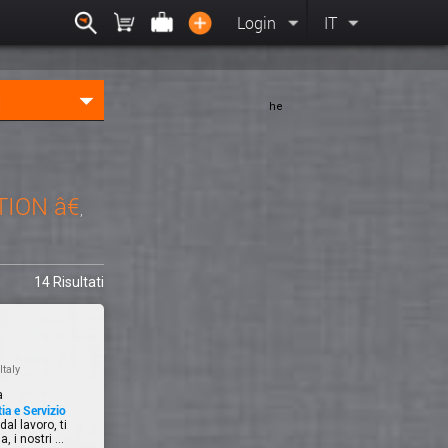
Login
IT
he
ION â€
,
14 Risultati
Italy
a
ia e Servizio
al lavoro, ti
 i nostri ...