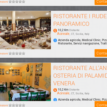
Conta
nsioni
RISTORANTE I RUDE
PANORAMICO
10,2 Km
Distante
Acireale
, CT, Sicilia, Italy
Azienda agricola, Medical Clinic, Piz
Ristorante, Servizi navigazione, Tratt
Conta
nsioni
RISTORANTE ALL'AN
OSTERIA DI PALAMI
VENERA
10,2 Km
Distante
Acireale
, CT, Sicilia, Italy
Azienda agricola, Medical Clinic, Piz
Ristorante, Servizi navigazione, Tratt
Conta
nsioni