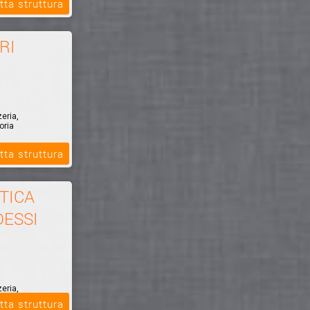
tta struttura
RI
zeria,
oria
tta struttura
TICA
DESSI
zeria,
oria
tta struttura