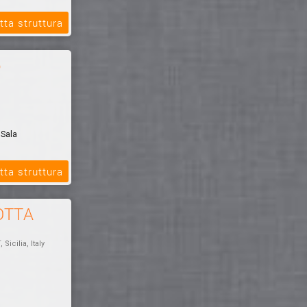
tta struttura
o
 Sala
el & Spa,
tta struttura
i 100 metri
OTTA
, Sicilia, Italy