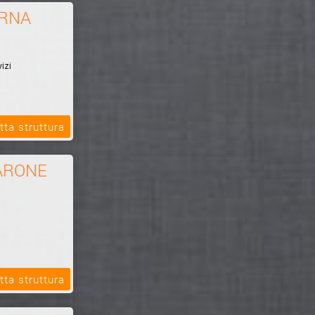
ERNA
izi
tta struttura
ARONE
tta struttura