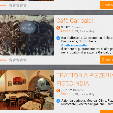
Conta
nsioni
Cafè Garibaldi
9,8 Km
Distante
Acireale
, CT, Sicilia, Italy
Bar, Caffetteria, Gastronomia, Gelater
Pasticceria, Stuzzicheria
Il caffè in piazzetta
Il piacere di gustare prodotti di alta p
nella location di piazzetta Garibaldi, i
Conta
nsioni
TRATTORIA PIZZERI
FICODINDIA
10,2 Km
Distante
Acireale
, CT, Sicilia, Italy
Azienda agricola, Medical Clinic, Piz
Ristorante, Servizi navigazione, Tratt
Cucina tipica siciliana