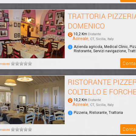
TRATTORIA PIZZERI
DOMENICO
10,2 Km
Distante
Acireale
, CT, Sicilia, Italy
Azienda agricola, Medical Clinic, Piz
Ristorante, Servizi navigazione, Tratt
Conta
nsioni
RISTORANTE PIZZER
COLTELLO E FORCH
10,2 Km
Distante
Acireale
, CT, Sicilia, Italy
Pizzeria, Ristorante, Trattoria
Conta
nsioni