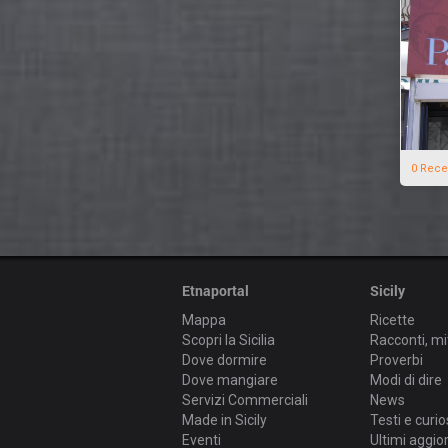
0 Rece
Etnaportal
Sicily
Mappa
Ricette
Scopri la Sicilia
Racconti, mi
Dove dormire
Proverbi
Dove mangiare
Modi di dire
Servizi Commerciali
News
Made in Sicily
Testi e curio
Eventi
Ultimi aggi