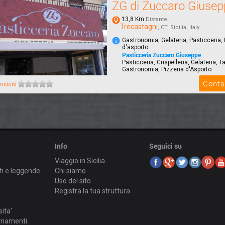
ZG di Zuccaro Giusep
13,8 Km
Distante
Trecastagni
, CT, Sicilia, Italy
Gastronomia, Gelateria, Pasticceria, 
d'asporto
Pasticceria Zuccaro Giuseppe
Pasticceria, Crispelleria, Gelateria, T
Gastronomia, Pizzeria d'Asporto
Conta
nsioni
Info
Seguici su
Viaggio in Sicilia
ti e leggende
Chi siamo
Uso del sito
Registra la tua struttura
sita'
ornamenti