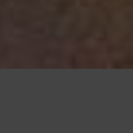
Questo sito utilizza cookie, anche di terze parti, per migliorare l
scorrendo questa pagina o cliccan