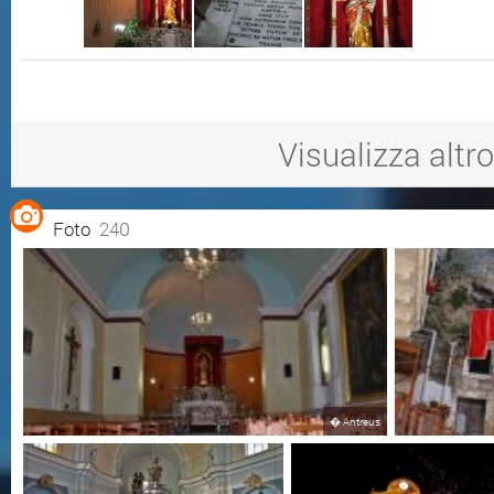
Visualizza altro
Foto
240
�
Antreus