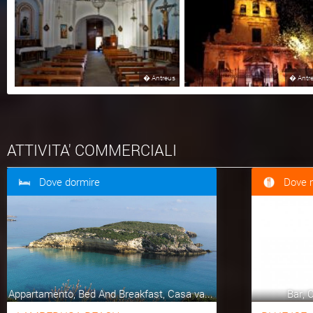
�
Antreus
�
Antr
ATTIVITA' COMMERCIALI
Dove dormire
Dove 
Appartamento, Bed And Breakfast, Casa va...
Bar, C