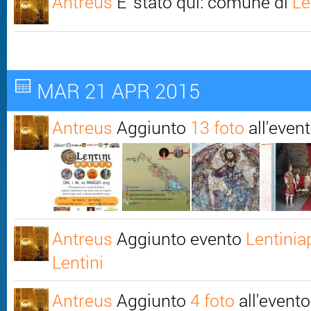
Antreus
E' stato qui: comune di
Le
MAR 21 APR 2015
Antreus
Aggiunto
13 foto
all'even
Antreus
Aggiunto evento
Lentinia
Lentini
Antreus
Aggiunto
4 foto
all'event