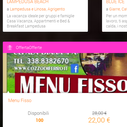
LAMPEDUSA BEACH
BLUE ICE
a
Lampedusa e Linosa, Agrigento
a
Giarre, Ca
La vacanza ideale per gruppi e famiglie
Per un mome
Casa Vacanza, Appartmenti e Bed &
lavoro, ti a
Breakfast Lampedusa
calda, i nostr
OffertaOfferte
Menu Fisso
Disponibili
28,00 €
22,00 €
100