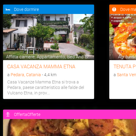
Dove dormire
Dove ma
Affitta camere, Appartamento, Bed And Br...
Agrituris
CASA VACANZA MAMMA ETNA
TENUTA P
a
Pedara, Catania
- 4,4 km
a
Santa Ven
Casa Vacanze Mamma Etna si trova a
Pedara, paese caratteristico alle falde del
Vulcano Etna, in prov...
OffertaOfferte