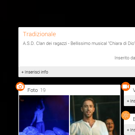
Tradizionale
A.S.D. Clan dei ragazzi - Bellissimo musical "Chiara di Dio",
Inserito d
+ Inserisci info
Foto
19
+ In
+ In