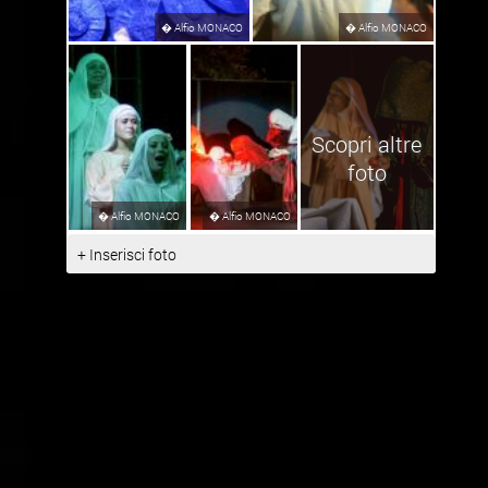
�
Alfio MONACO
�
Alfio MONACO
Scopri altre
foto
�
Alfio MONACO
�
Alfio MONACO
+ Inserisci foto