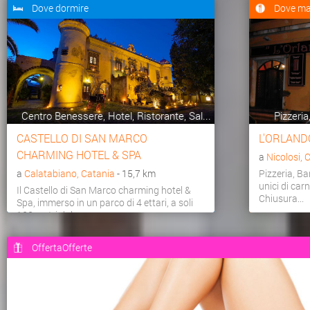
Dove dormire
Dove ma
Centro Benessere, Hotel, Ristorante, Sal...
Pizzeria
CASTELLO DI SAN MARCO
L'ORLAND
CHARMING HOTEL & SPA
a
Nicolosi, 
a
Calatabiano, Catania
- 15,7 km
Pizzeria, Bar
unici di carn
Il Castello di San Marco charming hotel &
Chiusura...
Spa, immerso in un parco di 4 ettari, a soli
100 metri dal...
OffertaOfferte