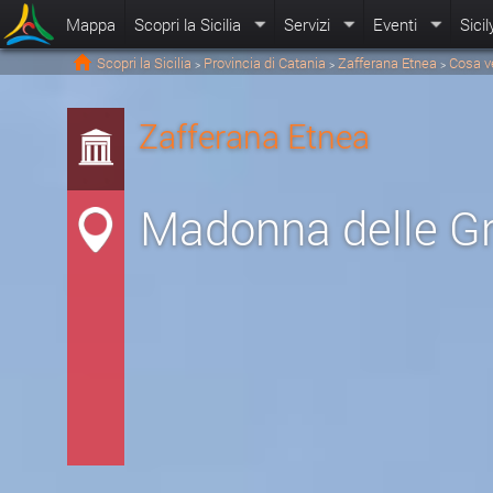
Mappa
Scopri la Sicilia
Servizi
Eventi
Sicil
Scopri la Sicilia
Provincia di Catania
Zafferana Etnea
Cosa v
>
>
>
Zafferana Etnea
Madonna delle Gr