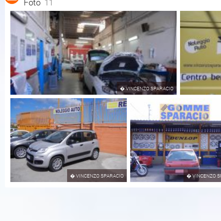
Foto
11
�
VINCENZO SPARACIO
�
VINCENZO SPARACIO
�
VINCENZO S