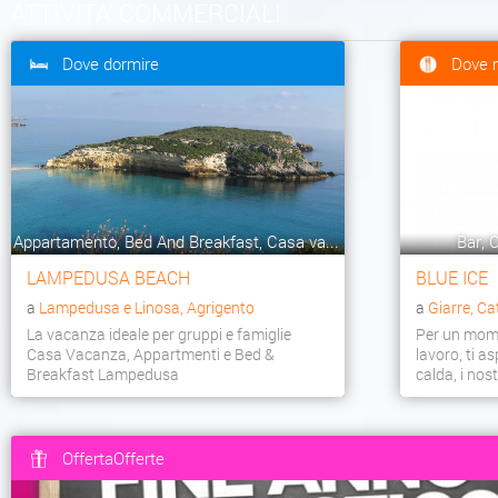
ATTIVITA' COMMERCIALI
Dove dormire
Dove 
Appartamento, Bed And Breakfast, Casa va...
Bar, C
LAMPEDUSA BEACH
BLUE ICE
a
Lampedusa e Linosa, Agrigento
a
Giarre, Ca
La vacanza ideale per gruppi e famiglie
Per un mome
Casa Vacanza, Appartmenti e Bed &
lavoro, ti a
Breakfast Lampedusa
calda, i nostr
OffertaOfferte