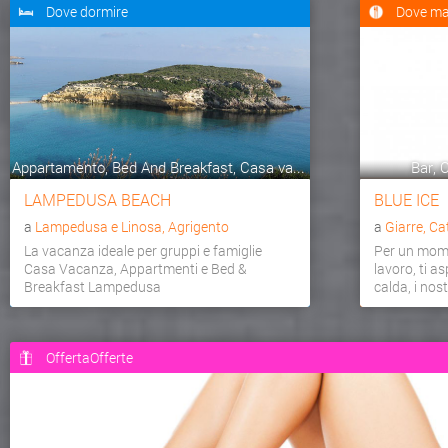
Dove dormire
Dove ma
Appartamento, Bed And Breakfast, Casa va...
Bar, C
LAMPEDUSA BEACH
BLUE ICE
a
Lampedusa e Linosa, Agrigento
a
Giarre, Ca
La vacanza ideale per gruppi e famiglie
Per un mome
Casa Vacanza, Appartmenti e Bed &
lavoro, ti a
Breakfast Lampedusa
calda, i nostr
OffertaOfferte