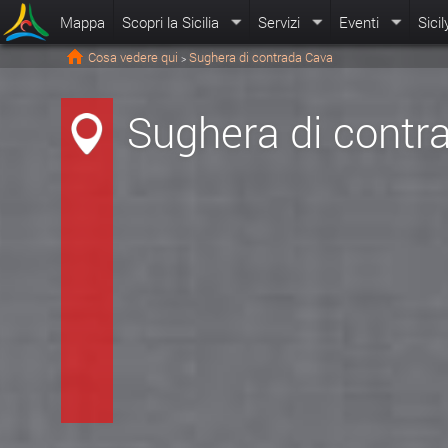
Mappa
Scopri la Sicilia
Servizi
Eventi
Sicil
Cosa vedere qui
Sughera di contrada Cava
>
Sughera di contr