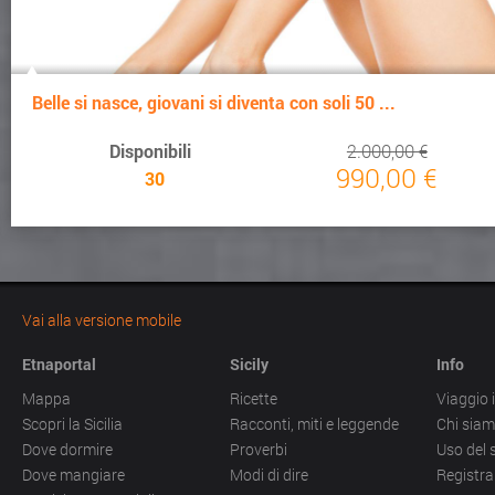
Belle si nasce, giovani si diventa con soli 50 ...
Disponibili
2.000,00 €
990,00 €
30
Vai alla versione mobile
Etnaportal
Sicily
Info
Mappa
Ricette
Viaggio i
Scopri la Sicilia
Racconti, miti e leggende
Chi sia
Dove dormire
Proverbi
Uso del 
Dove mangiare
Modi di dire
Registra