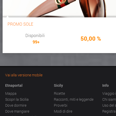
PROMO SOLE
Disponibili
50,00 %
99+
Vai alla versione mobile
Etnaportal
Sicily
Info
Mappa
Ricette
Viaggio i
Scopri la Sicilia
Racconti, miti e leggende
Chi sia
Dove dormire
Proverbi
Uso del 
Dove mangiare
Modi di dire
Registra