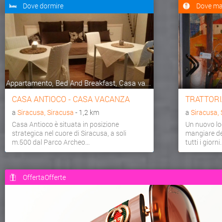
Dove dormire
Dove ma
Appartamento, Bed And Breakfast, Casa va...
CASA ANTIOCO - CASA VACANZA
TRATTORI
a
Siracusa, Siracusa
- 1,2 km
a
Siracusa,
Casa Antioco è situata in posizione
Un nuovo loc
strategica nel cuore di Siracusa, a soli
mangiare de
m.500 dal Parco Archeo...
tutti i giorni
OffertaOfferte