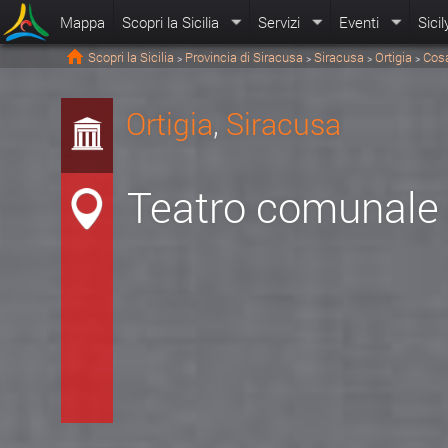
Mappa
Scopri la Sicilia
Servizi
Eventi
Sicil
Scopri la Sicilia
Provincia di Siracusa
Siracusa
Ortigia
Cosa
>
>
>
>
Ortigia
,
Siracusa
Teatro comunale 