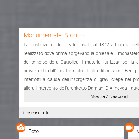
Monumentale
,
Storico
La costruzione del Teatro risale al 1872 ad opera dell
realizzato dove prima sorgevano la chiesa e il monastero 
del principe della Cattolica. I materiali utilizzati per la
provenienti dall'abbattimento degli edifici sacri. Ben p
interrotti a causa dell'insorgenza di gravi crepe nel pr
allora l'intervento dell'architetto Damiani D'Almeyda - au
Mostra / Nascondi
- per eseguire le perizie. Questi propose di demolire quan
Nacque cos� un lungo contenzioso giudiziario che 
+ Inserisci info
dell'incarico al Breda ed il successivo affidamento
modific� il progetto originario. Il teatro si presentav
Foto
All'esterno era presente un ampio porticato per la 