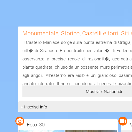
Monumentale
,
Storico
,
Castelli e torri
,
Siti
Il Castello Maniace sorge sulla punta estrema di Ortigia, 
citt� di Siracusa. Fu costruito per volont� di Federico I
osservanza a precise regole di razionalit�, geometria
pianta quadrata, chiuso da un possente muro perimetrale c
agli angoli. All'esterno era visibile un grandioso bas
andato interrato. Il nome riconduce al generale bizanti
Mostra / Nascondi
1038 riconquist� la citt� agli Arabi. L'ingresso al Cast
marmoreo a struttura ogivale, con strombatura. Sopr
+ Inserisci info
spagnolo, che fu posto nel 1614. Ai lati del portale vi son
contenere, su mensole aggettanti, i due arieti di b
Foto
30
vicende e di cui uno solo superstite � oggi visibile a