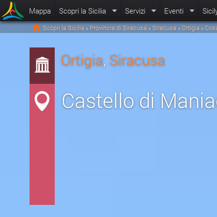
Mappa
Scopri la Sicilia
Servizi
Eventi
Sicil
Scopri la Sicilia
Provincia di Siracusa
Siracusa
Ortigia
Cosa
>
>
>
>
Ortigia
,
Siracusa
Castello di Mani