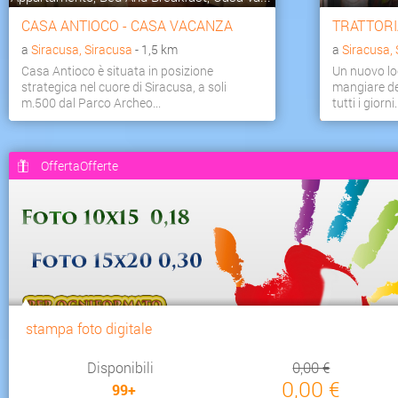
Federico II, rappresentando anche una residenza per la cor
CASA ANTIOCO - CASA VACANZA
TRATTORI
riunioni del Parlamento.
a
Siracusa, Siracusa
- 1,5 km
a
Siracusa,
Nel XV secolo l'edificio venne adibito a prigione e la re
Casa Antioco è situata in posizione
Un nuovo loc
la costruzione di un controbaglio.
strategica nel cuore di Siracusa, a soli
mangiare de
Nel XVI secolo il castello fu destinato a funzioni milita
m.500 dal Parco Archeo...
tutti i giorni
essere dotato di artiglieria ed armato con batterie di 
attacchi provenienti dal mare.
OffertaOfferte
Si devono al Vicer� Gonzaga i primi progetti di riman
nuova cinta difensiva, compiuta gi� nel 1576, non
avanzata della scogliera e neppure l'area antistante il 
solo un barbacane.
In seguito venne rafforzato dotandolo di nuove opere real
parapetti per la difesa verso la citt�. La piattaforma de
mare e che nei progetti (Cesano e Spannocchi) doveva co
stampa foto digitale
ridusse ad un'opera di appena sei canne.
Disponibili
0,00 €
Al Grunenbergh spetter�, nel XVII secolo, il completamen
0,00 €
99+