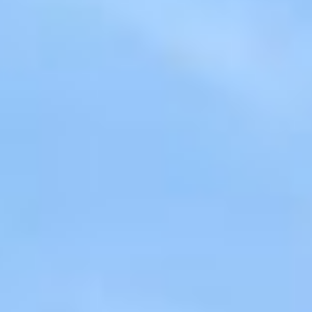
due crociere impostate su peducci a goccia; nel vano servi
crociera scaricano su peducci con la parte terminale a r
scultoree varie ( leoni affrontati, un telamone, testa 
giovane). Le scale sono composte da blocchi monolitici da
la porzione di cilindro, la sovrapposizione dei quali deter
centrale, elemento portante della scala, e la successio
radiale. Le colonne, di forma cilindrica, sono realizzate i
piedistalli poligonali e terminano in capitelli con due, tre 
larghe alla base si richiudono in cima a crochet, dov
agresti, figure umane, serpenti. Sopra l'abaco del capite
sezione quadrata ed angoli smussati, elementi caratteri
sala: le volte sono ottenute da conci in calcarenite e pi
spina-pesce e messi in opera con malta. Le pareti mostr
conci sfalsati; anche le semicolonne dei muri perimet
questo tratto, in modo da garantire la connessione e 
murario. In corrispondenza al portale d'ingresso si tr