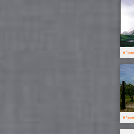
0 Rece
0 Rece