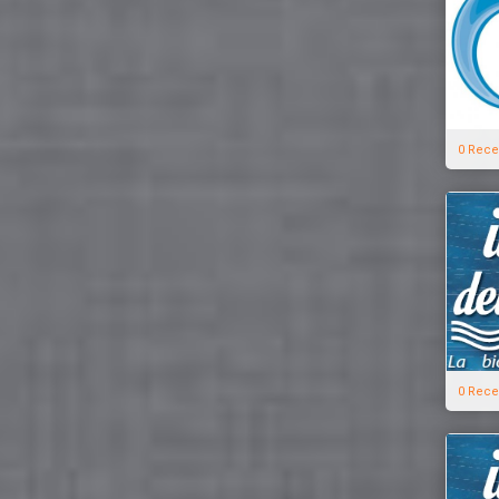
0 Rece
0 Rece