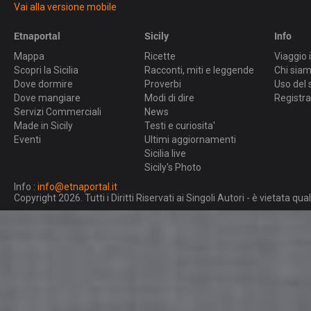
Vai alla versione mobile
Etnaportal
Sicily
Info
Mappa
Ricette
Viaggio i
Scopri la Sicilia
Racconti, miti e leggende
Chi sia
Dove dormire
Proverbi
Uso del 
Dove mangiare
Modi di dire
Registra
Servizi Commerciali
News
Made in Sicily
Testi e curiosita'
Eventi
Ultimi aggiornamenti
Sicilia live
Sicily's Photo
Info :
info@etnaportal.it
Copyright 2026. Tutti i Diritti Riservati ai Singoli Autori - è vietata 