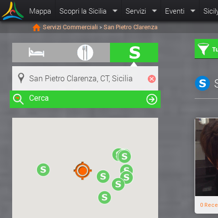
Mappa
Scopri la Sicilia
Servizi
Eventi
Sicil
Servizi Commerciali
San Pietro Clarenza
>
Tu
Cerca
Clicca su una risorsa nella mappa
per visualizzare le informazioni
0 Rece