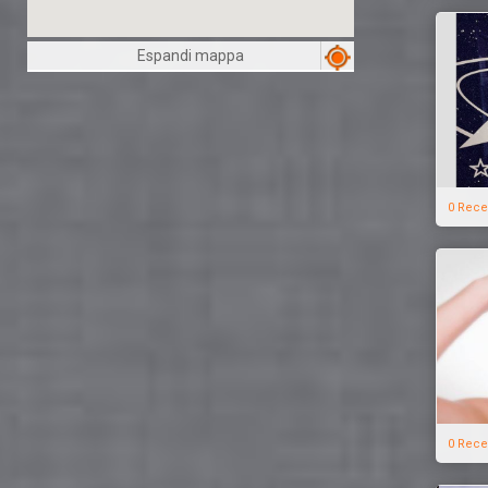
Espandi mappa
0 Rece
0 Rece