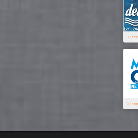
0 Rece
0 Rece