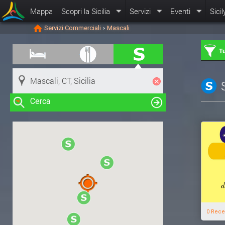
Mappa
Scopri la Sicilia
Servizi
Eventi
Sicil
Servizi Commerciali
Mascali
>
Tu
Cerca
Clicca su una risorsa nella mappa
per visualizzare le informazioni
0 Rece