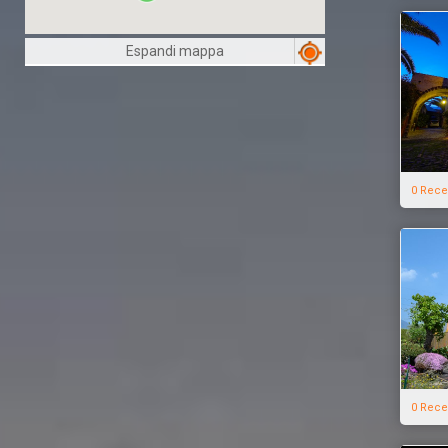
Espandi mappa
0 Rece
0 Rece