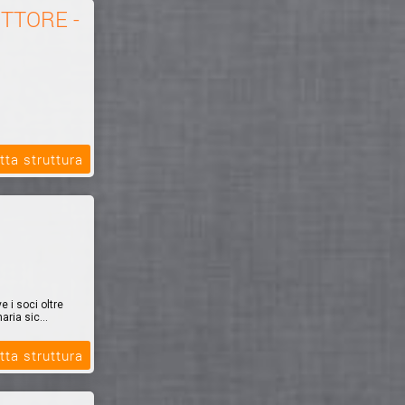
ITTORE -
tta struttura
GRAFICA
 i soci oltre
aria sic...
tta struttura