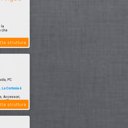
 la
o che
tta struttura
uola, PC
La Cortesia è
le, Accessori,
er Uff...
tta struttura