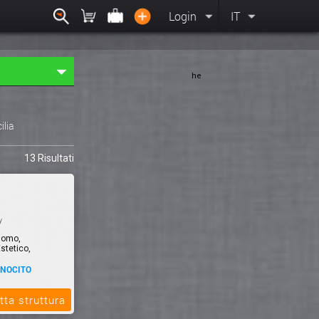
Login
IT
he
cilia
13 Risultati
y
Uomo,
stetico,
ONOCITO
donne possono
tta struttura
llezza dei