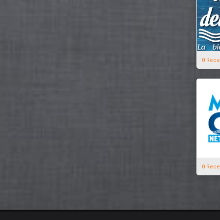
0 Rece
0 Rece