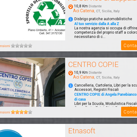
10,8 Km
Distante
Aci Catena
, CT, Sicilia, Italy
Disbrigo pratiche automobilistiche
Al tuo servizio dalla A alla Z
La nostra agenzia si occupa di offrire
competenza del proprio staff a color
necessitano di c...
Conta
nsioni
CENTRO COPIE
10,9 Km
Distante
Aci Catena
, CT, Sicilia, Italy
Cancelleria, Cartoleria, Libri per la sc
Accessori, Registri Fiscali
CENTRO COPIE di Angela Panebianco. 
di casa
Libri per la Scuola, Modulistica Fisca
Cancelleria, Zaini, Diari, Penne, Libri p
Conta
nsioni
Etnasoft