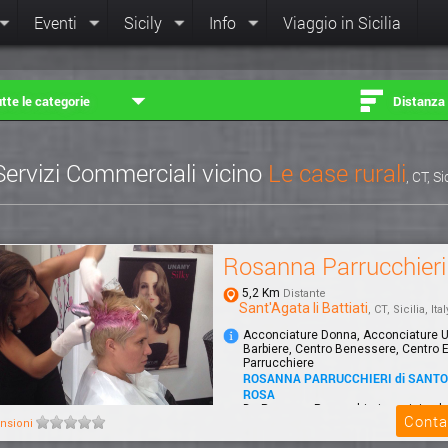
Eventi
Sicily
Info
Viaggio in Sicilia
tte le categorie
Distanza
Servizi Commerciali vicino
Le case rurali
, CT, Si
Rosanna Parrucchieri
5,2 Km
Distante
Sant'Agata li Battiati
, CT, Sicilia, Ital
Acconciature Donna, Acconciature 
Barbiere, Centro Benessere, Centro E
Parrucchiere
ROSANNA PARRUCCHIERI di SANT
ROSA
Da Rosanna Parrucchieri uomini e 
Conta
prendersi cura della salute e della be
nsioni
cape...