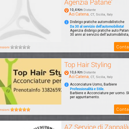
Agenzia Patane'
10,4 Km
Distante
Aci Catena
, CT, Sicilia, Italy
Disbrigo pratiche automobilistiche
Da 30 al servizio dell'automobilista!
Agenzia disbrigo pratiche auto Patane'
30 anni al servizio dell'automobilista, 
Conta
nsioni
Top Hair Styling
10,6 Km
Distante
Aci Catena
, CT, Sicilia, Italy
Acconciature Uomo, Barbiere
Professionalità e Stile.
Barbiere e Acconciature per uomo. SI
per appuntamento.
Conta
nsioni
AZ Service di Zappal