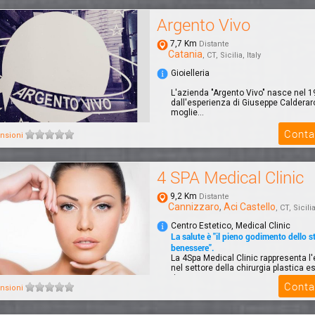
Argento Vivo
7,7 Km
Distante
Catania
, CT, Sicilia, Italy
Gioielleria
L'azienda "Argento Vivo" nasce nel 19
dall'esperienza di Giuseppe Calderaro
moglie...
Conta
nsioni
4 SPA Medical Clinic
9,2 Km
Distante
Cannizzaro
,
Aci Castello
, CT, Sicilia
Centro Estetico, Medical Clinic
La salute è ''il pieno godimento dello s
benessere''.
La 4Spa Medical Clinic rappresenta l
nel settore della chirurgia plastica e
rico...
Conta
nsioni