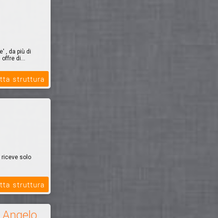
 , da più di
offre di...
tta struttura
 riceve solo
tta struttura
à Angelo