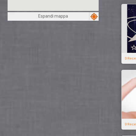
Espandi mappa
0 Rece
0 Rece