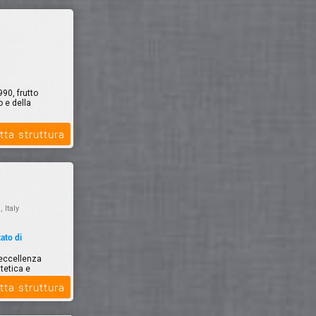
90, frutto
 e della
tta struttura
, Italy
tato di
'eccellenza
stetica e
tta struttura