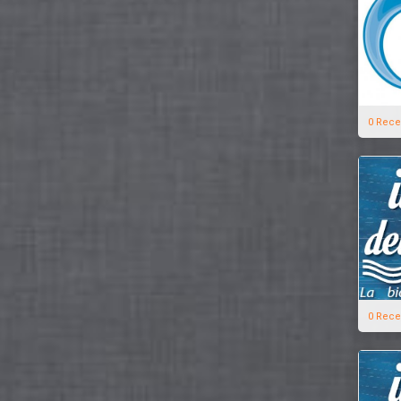
0 Rece
0 Rece