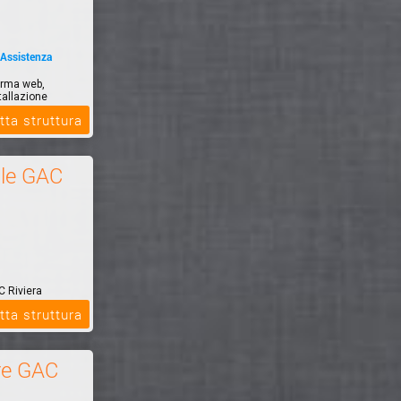
 Assistenza
orma web,
tallazione
tta struttura
le GAC
C Riviera
e
tta struttura
re GAC