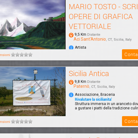
MARIO TOSTO - SCR
OPERE DI GRAFICA
VETTORIALE
9,5 Km
Distante
Aci Sant'Antonio
, CT, Sicilia, Italy
Artista
NULLA E' IMPOSSIBILE
Conta
nsioni
SCRITTORE - DISEGNATORE OPERE 
VETTORIALE
Sicilia Antica
9,8 Km
Distante
Paternò
, CT, Sicilia, Italy
Associazione, Braceria
Rivalutare la sicilianita'
Struttura immersa in un aranceto dove
a gustare i piatti della tradizione culin
Conta
nsioni