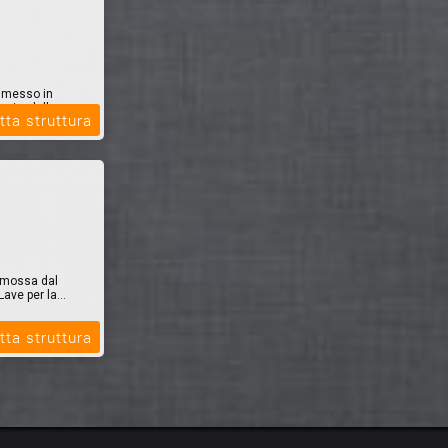
e messo in
opi e delle
tta struttura
romossa dal
ave per la...
tta struttura