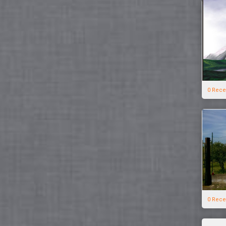
0 Rece
0 Rece