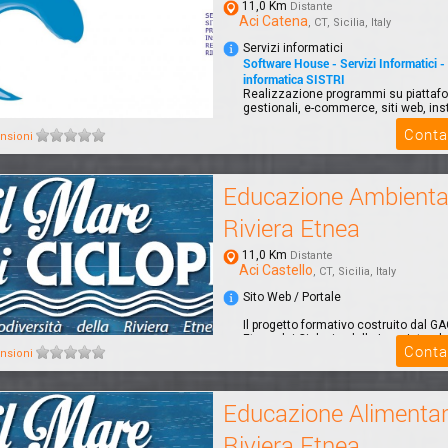
11,0 Km
Distante
Aci Catena
, CT, Sicilia, Italy
Servizi informatici
Software House - Servizi Informatici -
informatica SISTRI
Realizzazione programmi su piattaf
gestionali, e-commerce, siti web, ins
programm...
Conta
nsioni
Educazione Ambienta
Riviera Etnea
11,0 Km
Distante
Aci Castello
, CT, Sicilia, Italy
Sito Web / Portale
Il progetto formativo costruito dal GA
Etnea dei Ciclopi e delle Lave intend
Conta
sensibilizzar...
nsioni
Educazione Alimenta
Riviera Etnea