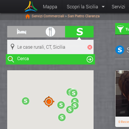
Mappa
Scopri la Sicilia
Servizi
Servizi Commerciali
San Pietro Clarenza
>
Tu
Cerca
Clicca su una risorsa nella mappa
per visualizzare le informazioni
0 Rece