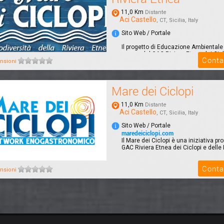
11,0 Km
Distante
Aci Castello
, CT, Sicilia, Italy
Sito Web / Portale
Il progetto di Educazione Ambiental
campo dal GAC Riviera Etnea dei Cicl
Conta
Lave ...
nsioni
Mare dei Ciclopi
11,0 Km
Distante
Aci Castello
, CT, Sicilia, Italy
Sito Web / Portale
maredeiciclopi.com
Il Mare dei Ciclopi è una iniziativa p
GAC Riviera Etnea dei Ciclopi e delle L
Conta
nsioni