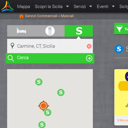
Mappa
Scopri la Sicilia
Servizi
Eventi
Sicil
Servizi Commerciali
Mascali
>
Tu
Cerca
Clicca su una risorsa nella mappa
per visualizzare le informazioni
0 Rece