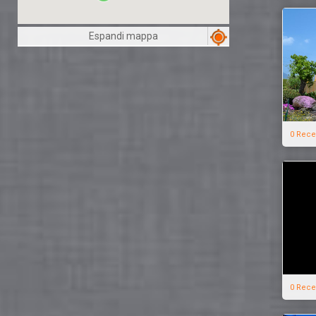
Espandi mappa
0 Rece
0 Rece