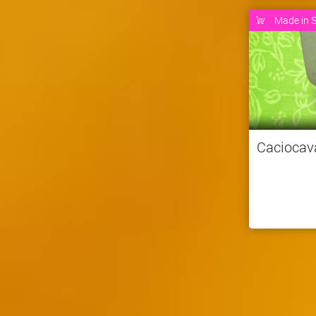
Made in S
Caciocav