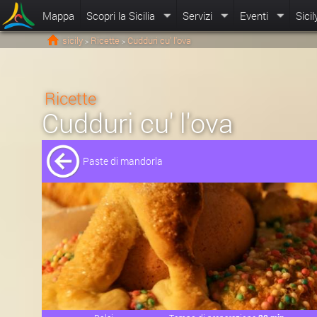
Mappa
Scopri la Sicilia
Servizi
Eventi
Sicil
sicily
Ricette
Cudduri cu' l'ova
>
>
Ricette
Cudduri cu' l'ova
Paste di mandorla