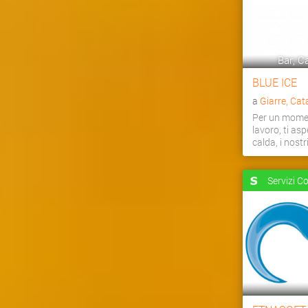
Bar, Ca
BLUE ICE
a
Giarre, Cat
Per un momen
lavoro, ti as
calda, i nostri 
Servizi C