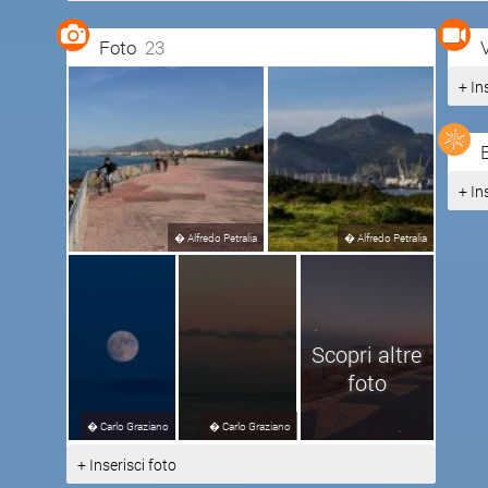
Foto
23
+ In
+ In
�
Alfredo Petralia
�
Alfredo Petralia
Scopri altre
foto
�
Carlo Graziano
�
Carlo Graziano
+ Inserisci foto