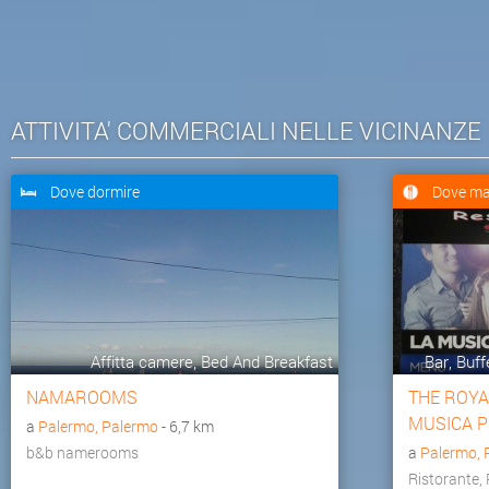
ATTIVITA' COMMERCIALI NELLE VICINANZE
Dove dormire
Dove ma
Affitta camere, Bed And Breakfast
Bar, Buff
NAMAROOMS
THE ROYA
MUSICA 
a
Palermo, Palermo
- 6,7 km
b&b namerooms
a
Palermo, 
Ristorante,