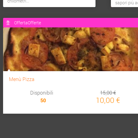
chilometri...
sapori più a
OffertaOfferte
Menù Pizza
Disponibili
15,00 €
10,00 €
50