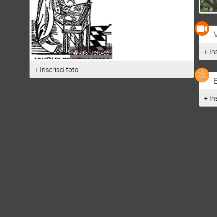
+ In
�
Alfio MONACO
+ Inserisci foto
+ In