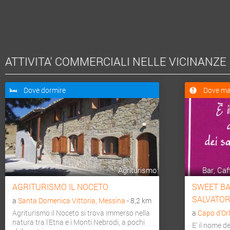
ATTIVITA' COMMERCIALI NELLE VICINANZE
Dove dormire
Dove ma
Agriturismo
Bar, Caf
AGRITURISMO IL NOCETO
SWEET BAR
SALVATOR
a
Santa Domenica Vittoria, Messina
- 8,2 km
Agriturismo il Noceto si trova immerso nella
a
Capo d'Or
natura tra l'Etna e i Monti Nebrodi, a pochi
E' il nome d