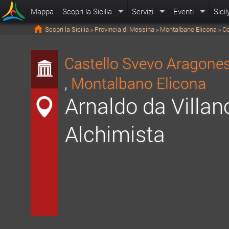
Mappa
Scopri la Sicilia
Servizi
Eventi
Sicil
Scopri la Sicilia
Provincia di Messina
Montalbano Elicona
Co
>
>
>
Castello Svevo Aragones
,
Montalbano Elicona
Arnaldo da Villa
Alchimista