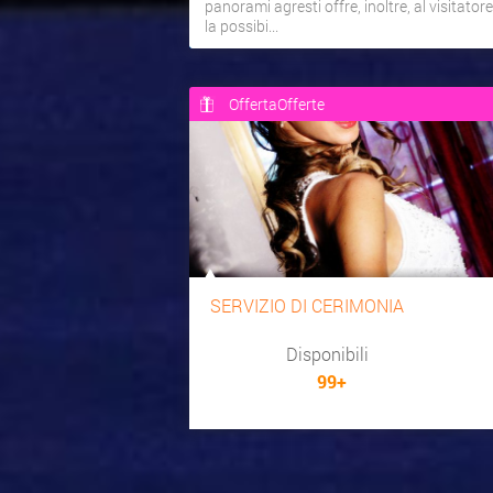
panorami agresti offre, inoltre, al visitatore
la possibi...
OffertaOfferte
SERVIZIO DI CERIMONIA
Disponibili
99+