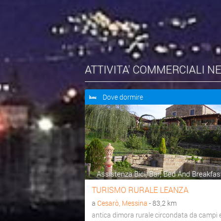
ATTIVITA' COMMERCIALI N
Dove dormire
Assistenza Bici, Bar, Bed And Breakfast
TURISMO RURALE LEANZA
a
Cesarò, Messina
- 83,2 km
antica dimora rurale circondata da campi 