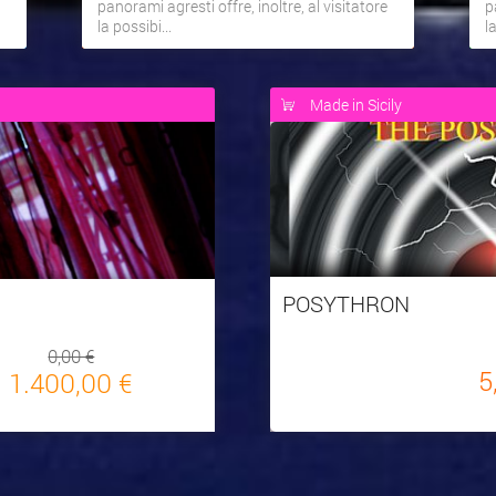
panorami agresti offre, inoltre, al visitatore
p
la possibi...
l
Made in Sicily
POSYTHRON
0,00 €
5
1.400,00 €