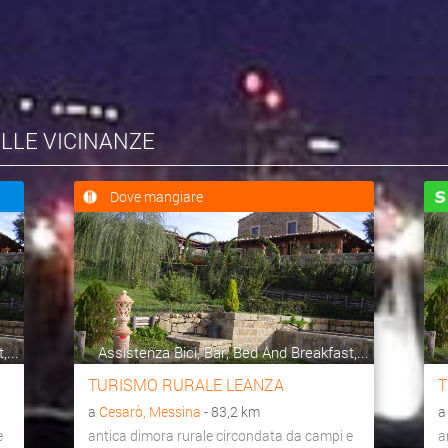
ELLE VICINANZE
Dove mangiare
,...
Assistenza Bici, Bar, Bed And Breakfast,...
TURISMO RURALE LEANZA
T
a
Cesarò, Messina
- 83,2 km
e
antica dimora rurale circondata da campi e
a