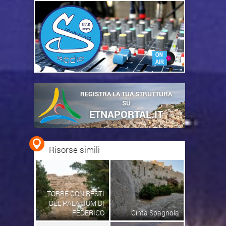
REGISTRA LA TUA STRUTTURA
SU
ETNAPORTAL.IT
Risorse simili
TORRE CON RESTI
DEL PALATIUM DI
FEDERICO
Cinta Spagnola