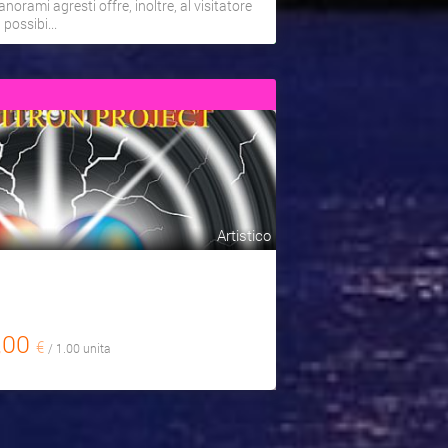
anorami agresti offre, inoltre, al visitatore
a possibi...
Artistico
,00
€
/ 1.00 unita