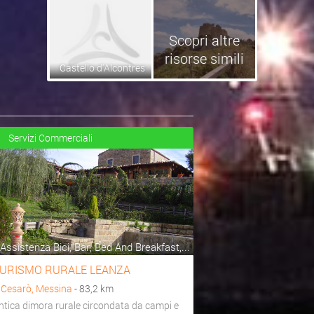
Scopri altre
risorse simili
Castello d'Alcontres
Servizi Commerciali
Assistenza Bici, Bar, Bed And Breakfast,...
URISMO RURALE LEANZA
a
Cesarò, Messina
- 83,2 km
ntica dimora rurale circondata da campi e