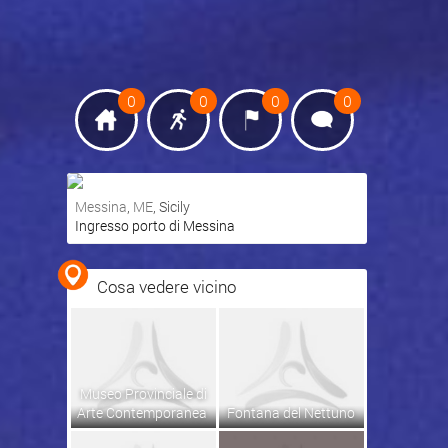
0
0
0
0
Messina
,
ME
, Sicily
Ingresso porto di Messina
Ottieni indicazioni stradali
Visualizza mappa
Cosa vedere vicino
Museo Provinciale di
Arte Contemporanea
Fontana del Nettuno