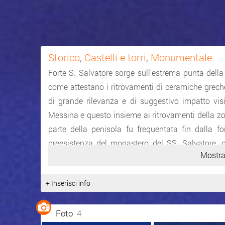
Storico
,
Castelli e torri
,
Monumentale
Forte S. Salvatore sorge sull'estrema punta della
come attestano i ritrovamenti di ceramiche greche 
di grande rilevanza e di suggestivo impatto vis
Messina e questo insieme ai ritrovamenti della zo
parte della penisola fu frequentata fin dalla f
preesistenza del monastero del SS. Salvatore, c
Mostra
Conte Ruggero nel 1086 che su quel luogo aveva t
presto diversi monaci dediti allo studio e alla co
+ Inserisci info
codici musicali greco-bizantini sono custoditi pre
ospitato Papa Urbano VI; si ha notizia di una 
Foto
4
mosaici (tra i primi in Sicilia). Nella parte pi�