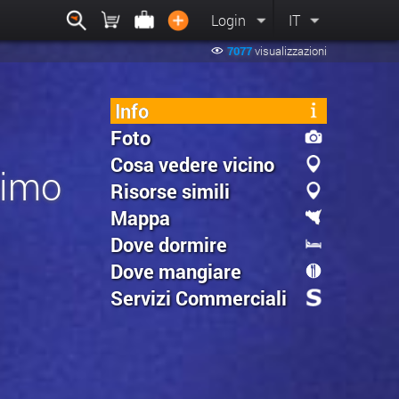
Login
IT
7077
visualizzazioni
Info
Foto
Cosa vedere vicino
simo
Risorse simili
Mappa
Dove dormire
Dove mangiare
Servizi Commerciali