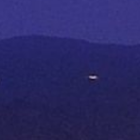
Inserito da
Alfredo Petralia