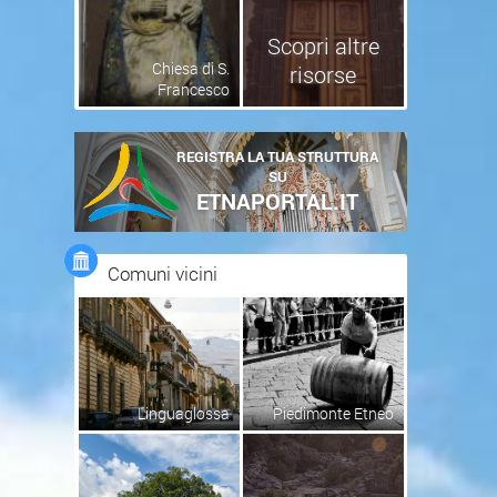
Scopri altre
Chiesa di S.
risorse
Francesco
REGISTRA LA TUA STRUTTURA
SU
ETNAPORTAL.IT
Comuni vicini
Linguaglossa
Piedimonte Etneo