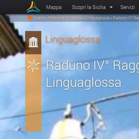
Mappa
Scopri la Sicilia
Servizi
Eventi
Provincia di Catania
Linguaglossa
Raduno IV° Ra
>
>
>
Linguaglossa
Raduno IV° Rag
Linguaglossa