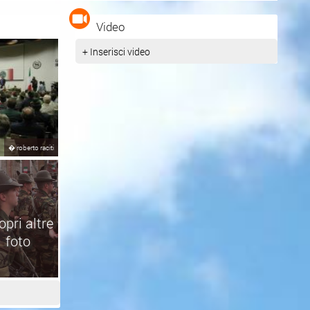
Video
+ Inserisci video
�
roberto raciti
opri altre
foto