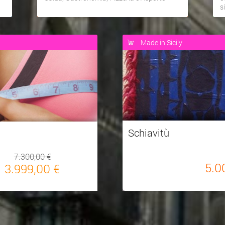
s
Made in Sicily
Schiavitù
7.300,00 €
5.0
3.999,00 €