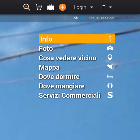
Login
IT
2593
visualizzazioni
Info
Foto
Cosa vedere vicino
Mappa
Dove dormire
Dove mangiare
Servizi Commerciali