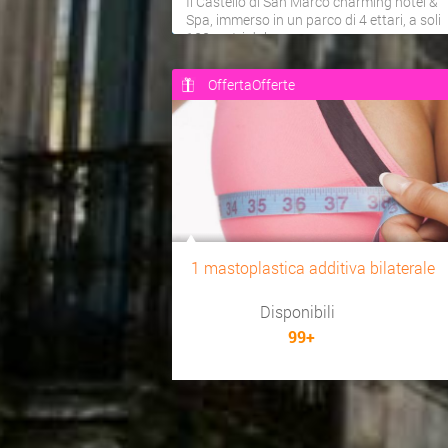
Il Castello di San Marco charming hotel &
Spa, immerso in un parco di 4 ettari, a soli
100 metri dal...
OffertaOfferte
1 mastoplastica additiva bilaterale
Disponibili
99+