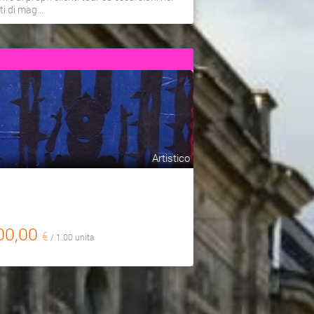
iti di mag...
Artistico
00,00
€
/ 1.00 unita