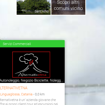
Scopri altri
comuni vicino
Sant'Alfio
Servizi Commerciali
Autonoleggio, Negozio Biciclette, Nolegg...
LTERNATIVETNA
a
Linguaglossa, Catania
- 0,0 km
lternativetna è un' azienda giovane che
ffre ai propri clienti tour ed escursioni nei