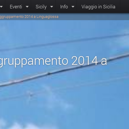
Eventi
Sicily
Info
Viaggio in Sicilia
ggruppamento 2014 a Linguaglossa
gruppamento 2014 a