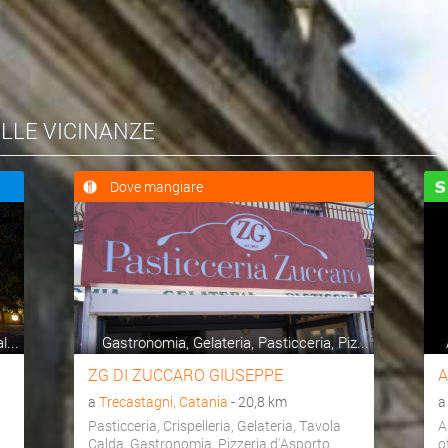
ELLE VICINANZE
Dove mangiare
...
Gastronomia, Gelateria, Pasticceria, Piz...
ZG DI ZUCCARO GIUSEPPE
A
a
Trecastagni, Catania
- 20,8 km
Pasticceria, Crispelleria, Gelateria, Tavola
A
Calda, Gastronomia, Pizzeria d'Asporto
o