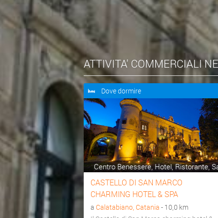
ATTIVITA' COMMERCIALI N
Dove dormire
Centro Benessere, Hotel, Ristorante, Sal
CASTELLO DI SAN MARCO
CHARMING HOTEL & SPA
a
Calatabiano, Catania
- 10,0 km