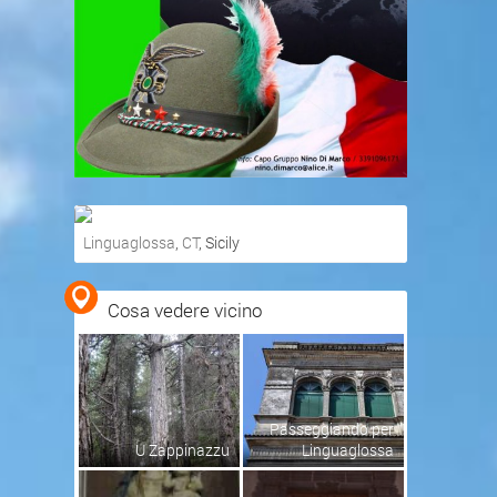
Linguaglossa
,
CT
, Sicily
Ottieni indicazioni stradali
Cosa vedere vicino
Visualizza mappa
Passeggiando per
U Zappinazzu
Linguaglossa