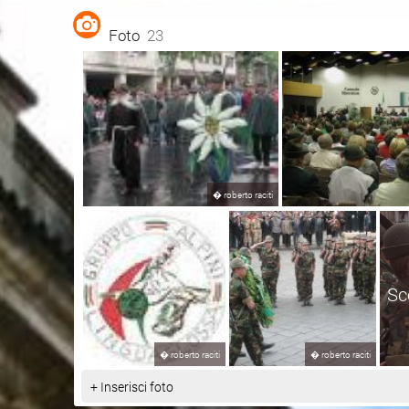
Foto
23
�
roberto raciti
Sc
�
roberto raciti
�
roberto raciti
+ Inserisci foto