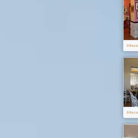
0 Rece
0 Rece