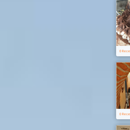
0 Rece
0 Rece