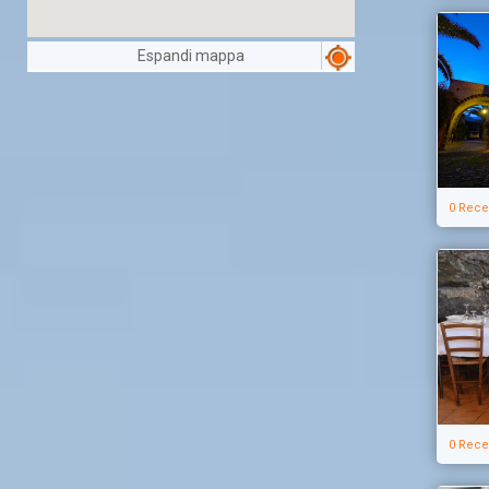
Espandi mappa
0 Rece
0 Rece