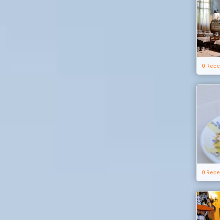
0 Rece
0 Rece