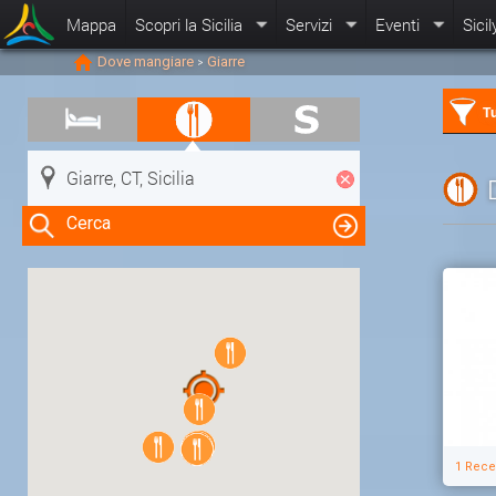
Mappa
Scopri la Sicilia
Servizi
Eventi
Sicil
Dove mangiare
Giarre
>
Tu
Cerca
Clicca su una risorsa nella mappa
per visualizzare le informazioni
1 Rece