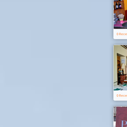
0 Rece
0 Rece