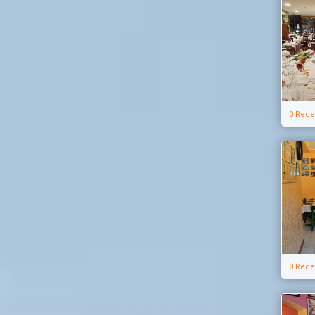
0 Rece
0 Rece