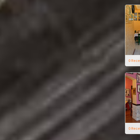
0 Rece
0 Rece