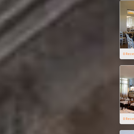
0 Rece
0 Rece