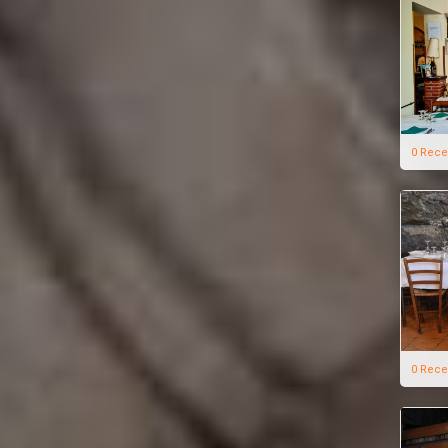
0 Rece
0 Rece