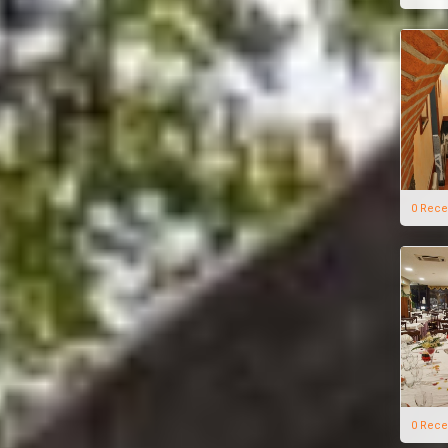
0 Rece
0 Rece