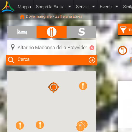
Mappa
Scopri la Sicilia
Servizi
Eventi
Sicil
Dove mangiare
Zafferana Etnea
>
Tu
Cerca
Clicca su una risorsa nella mappa
per visualizzare le informazioni