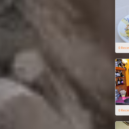
0 Rece
0 Rece