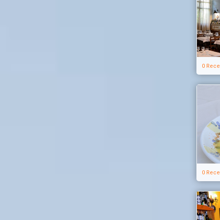
0 Rece
0 Rece