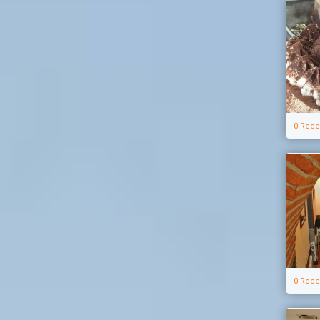
0 Rece
0 Rece