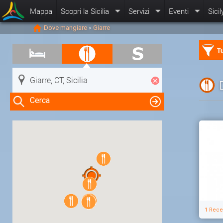
Mappa
Scopri la Sicilia
Servizi
Eventi
Sicil
Dove mangiare
Giarre
>
Tu
Cerca
Clicca su una risorsa nella mappa
per visualizzare le informazioni
1 Rece