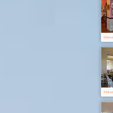
0 Rece
0 Rece