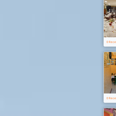
0 Rece
0 Rece