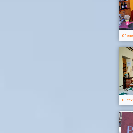
0 Rece
0 Rece