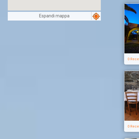
Espandi mappa
0 Rece
0 Rece