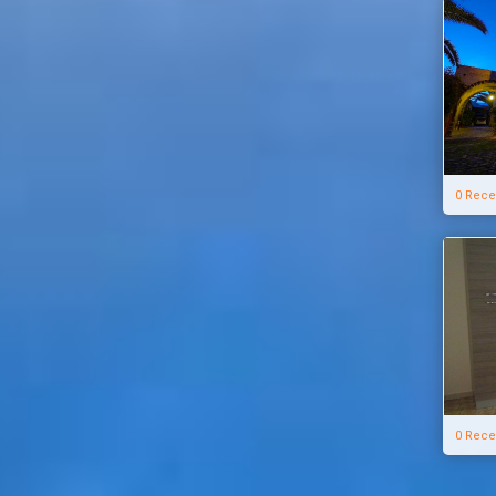
0 Rece
0 Rece