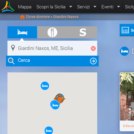
Mappa
Scopri la Sicilia
Servizi
Eventi
Sicil
Dove dormire
Giardini Naxos
>
S
Cerca
Clicca su una risorsa nella mappa
per visualizzare le informazioni
0 Rece