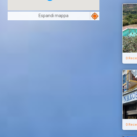
Espandi mappa
0 Rece
0 Rece