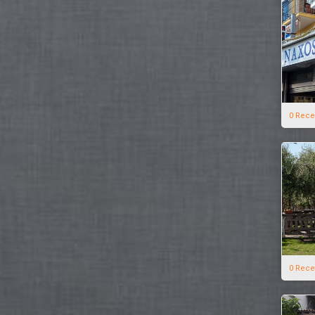
0 Rece
0 Rece