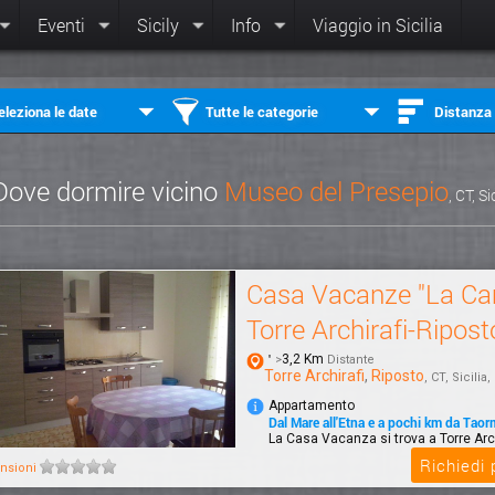
Eventi
Sicily
Info
Viaggio in Sicilia
eleziona le date
Tutte le categorie
Distanza
Dove dormire vicino
Museo del Presepio
, CT, Si
Casa Vacanze "La Ca
Torre Archirafi-Ripost
3,2 Km
" >
Distante
Torre Archirafi
,
Riposto
, CT, Sicilia, 
Appartamento
Dal Mare all'Etna e a pochi km da Taor
La Casa Vacanza si trova a Torre Arch
borgo marinaro di Riposto che si affac
Richiedi
nsioni