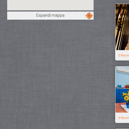
Espandi mappa
0 Rece
0 Rece