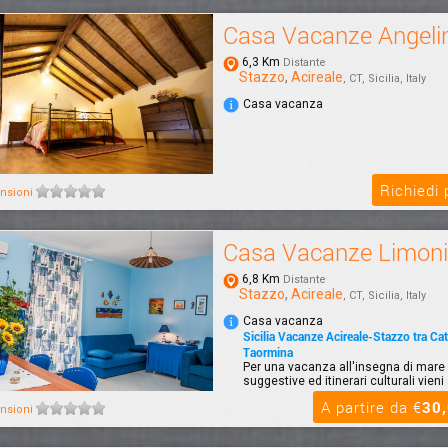
Casa Vacanze Angeli
6,3 Km
Distante
Stazzo
,
Acireale
, CT, Sicilia, Italy
Casa vacanza
Richiedi
nsioni
Casa Vacanze Limoni
6,8 Km
Distante
Stazzo
,
Acireale
, CT, Sicilia, Italy
Casa vacanza
Sicilia Vacanze Acireale-Stazzo tra Cat
Taormina
Per una vacanza all'insegna di mare 
suggestive ed itinerari culturali vieni
A partire da €
30
nsioni