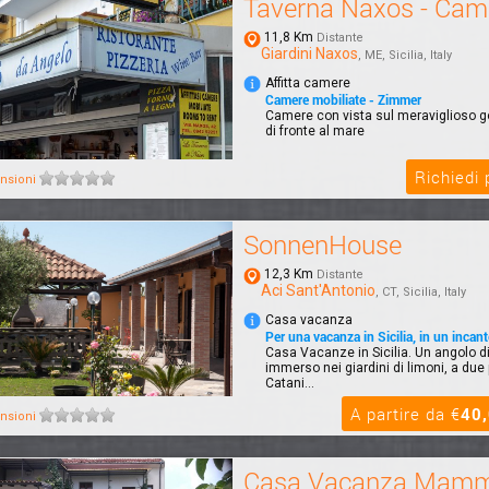
Taverna Naxos - Cam
11,8 Km
Distante
Giardini Naxos
, ME, Sicilia, Italy
Affitta camere
Camere mobiliate - Zimmer
Camere con vista sul meraviglioso go
di fronte al mare
Richiedi
nsioni
SonnenHouse
12,3 Km
Distante
Aci Sant'Antonio
, CT, Sicilia, Italy
Casa vacanza
Per una vacanza in Sicilia, in un incan
Casa Vacanze in Sicilia. Un angolo di 
immerso nei giardini di limoni, a due
Catani...
A partire da €
40
nsioni
Casa Vacanza Mamm