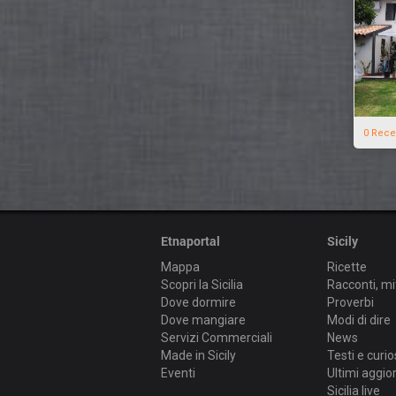
0 Rece
Etnaportal
Sicily
Mappa
Ricette
Scopri la Sicilia
Racconti, mi
Dove dormire
Proverbi
Dove mangiare
Modi di dire
Servizi Commerciali
News
Made in Sicily
Testi e curio
Eventi
Ultimi aggi
Sicilia live