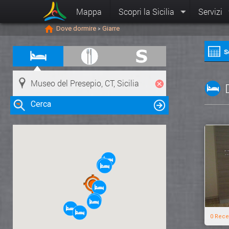
Mappa
Scopri la Sicilia
Servizi
Dove dormire
Giarre
>
S
Cerca
Clicca su una risorsa nella mappa
per visualizzare le informazioni
0 Rece