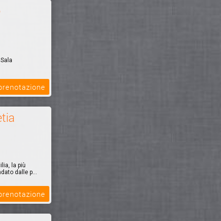
o
 Sala
el & Spa,
 prenotazione
i 100 metri
tia
ia, la più
ato dalle p...
 prenotazione