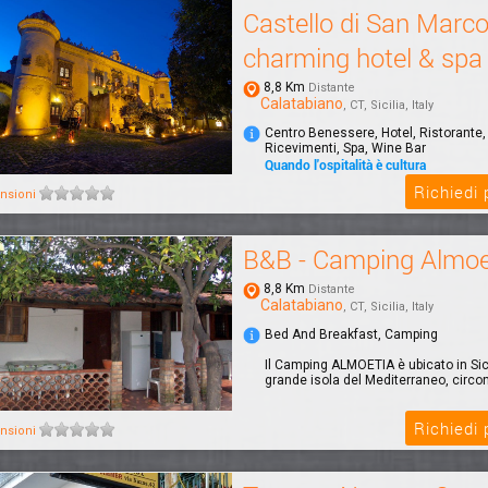
Castello di San Marc
charming hotel & spa
8,8 Km
Distante
Calatabiano
, CT, Sicilia, Italy
Centro Benessere, Hotel, Ristorante,
Ricevimenti, Spa, Wine Bar
Quando l'ospitalità è cultura
Il Castello di San Marco charming hot
Richiedi
nsioni
immerso in un parco di 4 ettari, a sol
dal...
B&B - Camping Almoe
8,8 Km
Distante
Calatabiano
, CT, Sicilia, Italy
Bed And Breakfast, Camping
Il Camping ALMOETIA è ubicato in Sicil
grande isola del Mediterraneo, circond
Richiedi
nsioni