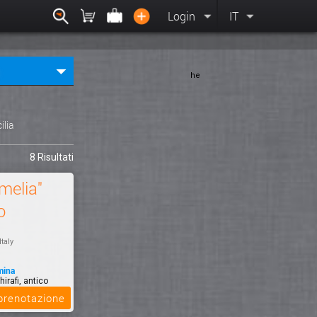
Login
IT
he
cilia
8 Risultati
melia"
o
Italy
mina
irafi, antico
cia sullo s...
 prenotazione