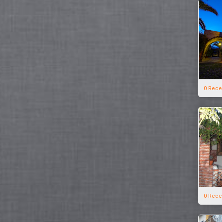
0 Rece
0 Rece