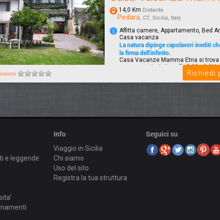
14,0 Km
Distante
Pedara
, CT, Sicilia, Italy
Affitta camere, Appartamento, Bed A
Casa vacanza
La natura dipinge capolavori inediti c
la firma dell'infinito.
Casa Vacanze Mamma Etna si trova 
paese caratteristico alle falde del Vu
Richiedi
prov...
nsioni
Info
Seguici su
Viaggio in Sicilia
ti e leggende
Chi siamo
Uso del sito
Registra la tua struttura
sita'
ornamenti