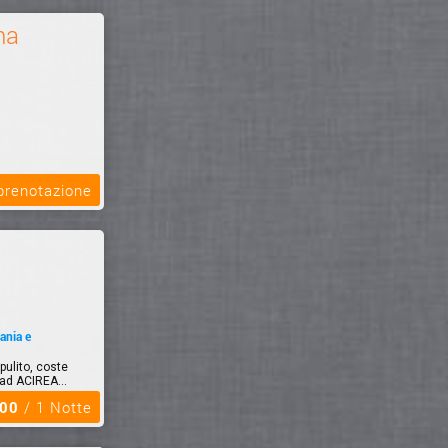
na
 prenotazione
ania e
pulito, coste
 ad ACIREA...
,00
/ 1 Notte