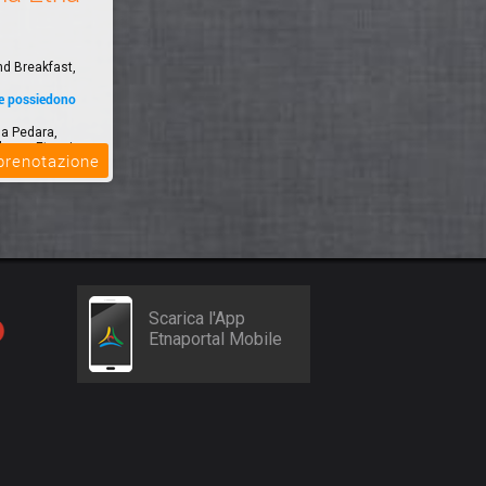
nd Breakfast,
he possiedono
a Pedara,
lcano Etna, in
 prenotazione
Scarica l'App
Etnaportal Mobile