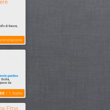
ere
lfo di Naxos,
 prenotazione
tevole giardino
Sicilia,
 passi da
,00
/ 1 Notte
a Etna