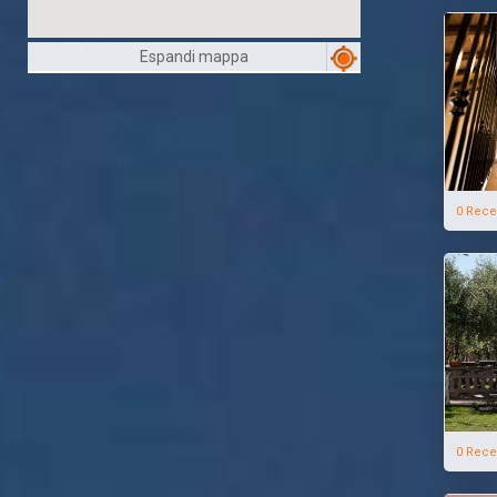
Espandi mappa
0 Rece
0 Rece