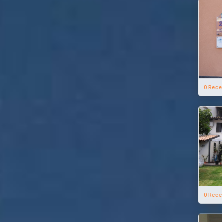
0 Rece
0 Rece