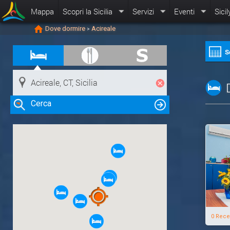
Mappa
Scopri la Sicilia
Servizi
Eventi
Sicil
Dove dormire
Acireale
>
S
Cerca
Clicca su una risorsa nella mappa
per visualizzare le informazioni
0 Rece