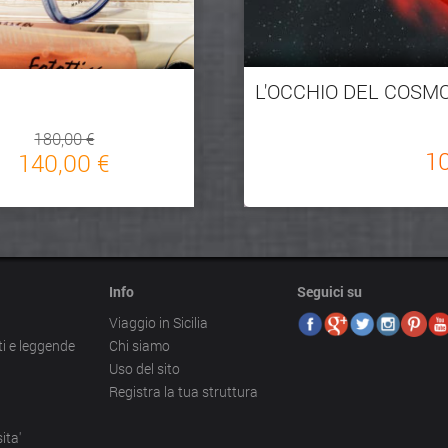
L'OCCHIO DEL COSMO
180,00 €
1
140,00 €
Info
Seguici su
Viaggio in Sicilia
ti e leggende
Chi siamo
Uso del sito
Registra la tua struttura
ita'