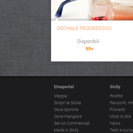
OCCHIALE PROGRESSIVO
Disponibili
99+
Etnaportal
Sicily
Mappa
Ricette
Scopri la Sicilia
Racconti, mi
Dove dormire
Proverbi
Dove mangiare
Modi di dire
Servizi Commerciali
News
Made in Sicily
Testi e curios