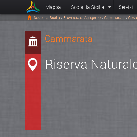
Mappa
Scopri la Sicilia
Servizi
Scopri la Sicilia
Provincia di Agrigento
Cammarata
Cosa
>
>
>
Cammarata
Riserva Natura