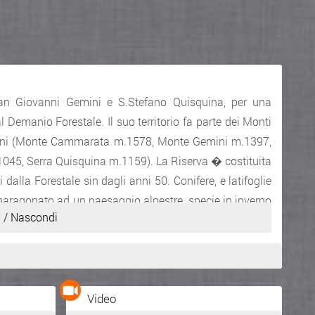
San Giovanni Gemini e S.Stefano Quisquina, per una
al Demanio Forestale. Il suo territorio fa parte dei Monti
Montani (Monte Cammarata m.1578, Monte Gemini m.1397,
045, Serra Quisquina m.1159). La Riserva � costituita
 dalla Forestale sin dagli anni 50. Conifere, e latifoglie
 paragonato ad un paesaggio alpestre, specie in inverno
 / Nascondi
zienda Demaniale delle Foreste, ha realizzato in alcuni
lle d'acqua, nei quali specie in estate tantissime persone
ntatto con la natura. Esistono anche diversi sentieri per
quali si potranno ammirare suggestivi panorami, e le
Video
cono spontaneamente. I pi� fortunati potranno anche