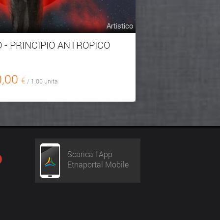
Artistico
 - PRINCIPIO ANTROPICO
0,00
€
/ 1.00 unita
Scarica l'App
Etnaportal Mobile