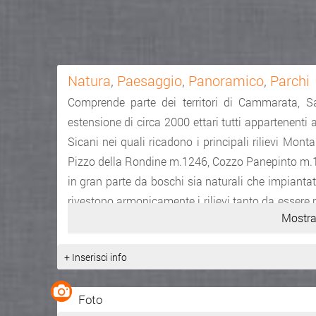
Natura
,
Paesaggio
,
Panoramico
,
Parchi
Comprende parte dei territori di Cammarata, 
estensione di circa 2000 ettari tutti appartenenti 
Sicani nei quali ricadono i principali rilievi 
Pizzo della Rondine m.1246, Cozzo Panepinto m.1
in gran parte da boschi sia naturali che impiantati
rivestono armonicamente i rilievi tanto da essere
Mostra
quando si ricopre di neve. In questo contesto l'A
punti aree di ristoro con tavoli ,barbecue, fontane
+ Inserisci info
vi si recano per passare una giornata di relax a co
chi vuole effettuare escursioni, attraverso i 
Foto
centinaia di specie erbacee endemiche che cres