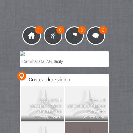
1
0
0
0
Cammarata
,
AG
, Sicily
Ottieni indicazioni stradali
Cosa vedere vicino
Visualizza mappa
Festa di San
Chiesa di
Giuseppe e Maria
Sant'Antonio Abate e
Santissima di
Convento
Cacciapensieri
Domenicano