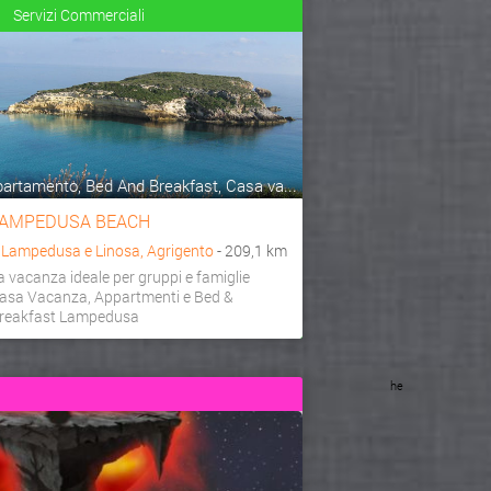
Servizi Commerciali
artamento, Bed And Breakfast, Casa va...
AMPEDUSA BEACH
a
Lampedusa e Linosa, Agrigento
- 209,1 km
a vacanza ideale per gruppi e famiglie
asa Vacanza, Appartmenti e Bed &
reakfast Lampedusa
he