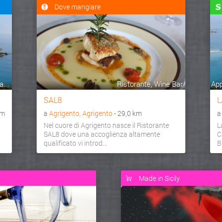
Dove mangiare
...
Ristorante, Wine Bar
App
SAL8
L
km
a
Agrigento, Agrigento
- 29,0 km
Nel cuore di Agrigento nasce il Ristorante
L
SAL8 dove una accoglienza altamente
C
qualificato vi introd...
B
Made in Sicily