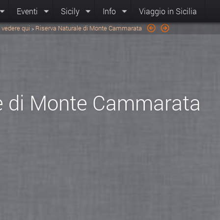
Eventi
Sicily
Info
Viaggio in Sicilia
 vedere qui
Riserva Naturale di Monte Cammarata
>
le di Monte Cammarata