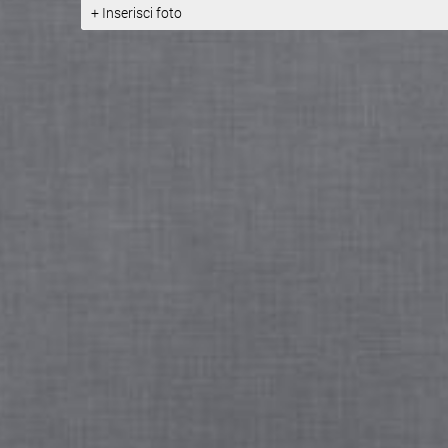
incontrare specie faunistiche protette.
+ Inserisci foto
Fonte:
http://www.comune.ca...