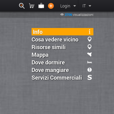
Login
IT
2706
visualizzazioni
Info
Cosa vedere vicino
Risorse simili
Mappa
Dove dormire
Dove mangiare
Servizi Commerciali