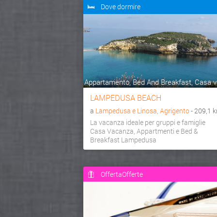
Dove dormire
Appartamento, Bed And Breakfast, Casa va
LAMPEDUSA BEACH
a
Lampedusa e Linosa, Agrigento
- 209,1 
La vacanza ideale per gruppi e famiglie
Casa Vacanza, Appartmenti e Bed &
Breakfast Lampedusa
OffertaOfferte