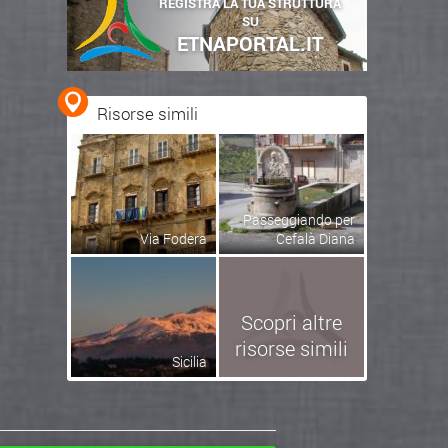
REGISTRA LA TUA STRUTTURA
SU
ETNAPORTAL.IT
Risorse simili
Passeggiando per
Via Fodera
Cefalà Diana
Scopri altre
risorse simili
Sicilia