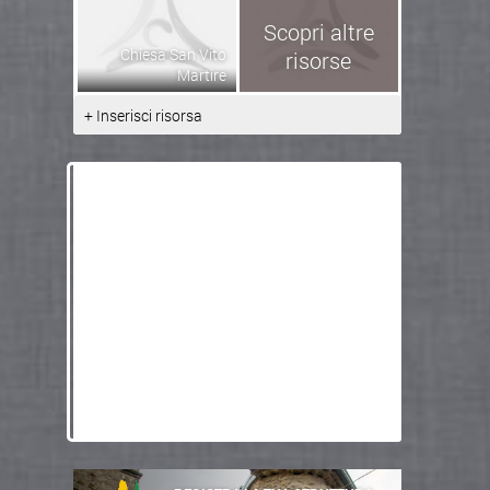
Scopri altre
Chiesa San Vito
risorse
Martire
+ Inserisci risorsa