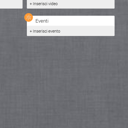
+ Inserisci video
Inserito da
Alfredo Petralia
Eventi
+ Inserisci evento