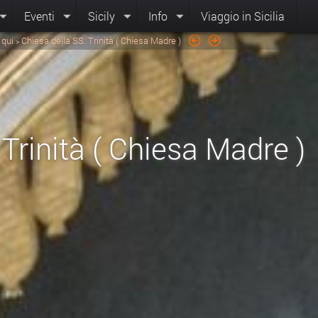
Eventi
Sicily
Info
Viaggio in Sicilia
 qui
Chiesa della SS. Trinità ( Chiesa Madre )
>
 Trinità ( Chiesa Madre )