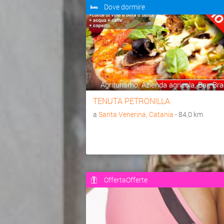
Dove dormire
Agriturismo, Azienda agricola, Bar, Bra
TENUTA PETRONILLA
a
Santa Venerina, Catania
- 84,0 km
OffertaOfferte