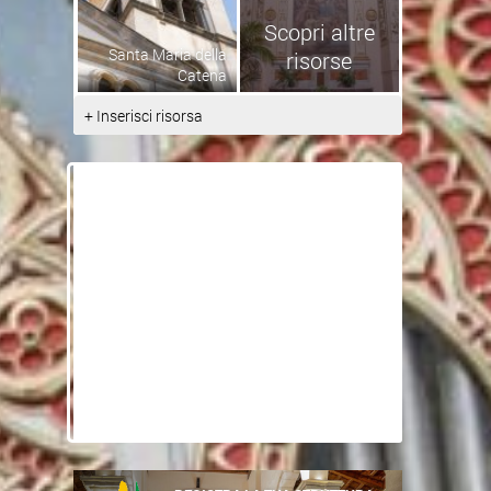
Scopri altre
Santa Maria della
risorse
Catena
+ Inserisci risorsa