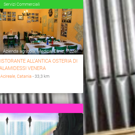
Servizi Commerciali
Azienda agricola, Medical Clinic, Pizzer...
ISTORANTE ALL'ANTICA OSTERIA DI
ALAMIDESSI VENERA
a
Acireale, Catania
- 33,3 km