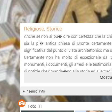
Religioso
,
Storico
Anche se non si pu� dire con certezza che la ch
sia la pi� antica chiesa di Bronte, certamen
significativa dal punto di vista architettonico ma 
Certamente non ha molto di eccezionale dal pu
monumenti, i documenti, gli arredi e le testimoni
di notizie che rimanda�no alla storia ed alle tradi
Mostra
Fonte:
http://www.bronteins...
+ Inserisci info
Foto
11