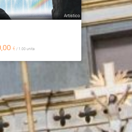
Artistico
0,00
€
/ 1.00 unita