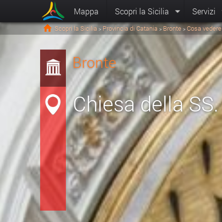
Mappa
Scopri la Sicilia
Servizi
Scopri la Sicilia
Provincia di Catania
Bronte
Cosa vedere
>
>
>
Bronte
Chiesa della SS.