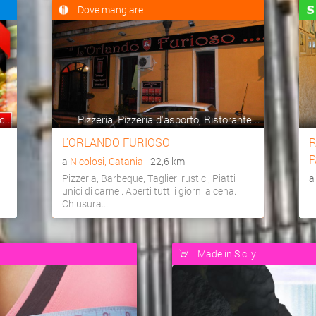
Dove mangiare
c...
Pizzeria, Pizzeria d'asporto, Ristorante...
L'ORLANDO FURIOSO
R
P
a
Nicolosi, Catania
- 22,6 km
Pizzeria, Barbeque, Taglieri rustici, Piatti
unici di carne . Aperti tutti i giorni a cena.
Chiusura...
Made in Sicily