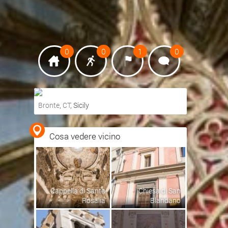
0
0
1
0
Bronte
,
CT
, Sicily
Ottieni indicazioni stradali
Cosa vedere vicino
Visualizza mappa
Cappella di Santa
Chiesa di San
Rosalia
Blandano