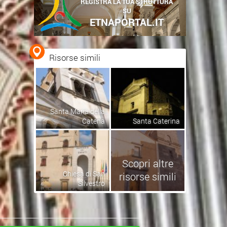
REGISTRA LA TUA STRUTTURA
SU
ETNAPORTAL.IT
Risorse simili
Santa Maria della
Catena
Santa Caterina
Scopri altre
Chiesa di San
risorse simili
Silvestro