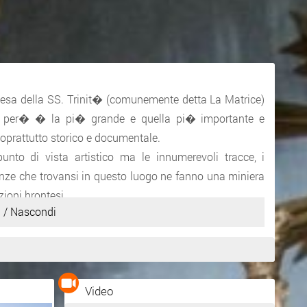
iesa della SS. Trinit� (comunemente detta La Matrice)
te per� � la pi� grande e quella pi� importante e
soprattutto storico e documentale.
nto di vista artistico ma le innumerevoli tracce, i
anze che trovansi in questo luogo ne fanno una miniera
zioni brontesi.
 / Nascondi
Inserito da
Alfio MONACO
Video