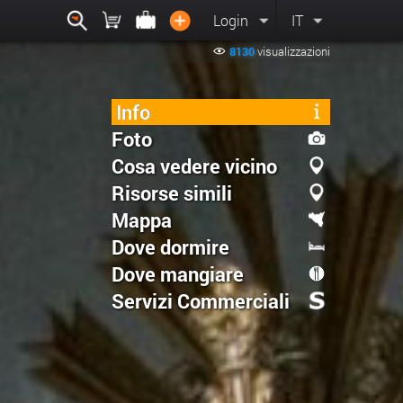
Login
IT
8130
visualizzazioni
Info
Foto
Cosa vedere vicino
Risorse simili
Mappa
Dove dormire
Dove mangiare
Servizi Commerciali