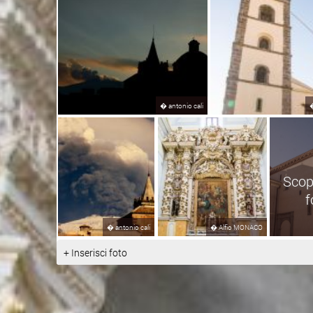
�
antonio cali
Scopr
f
�
antonio cali
�
Alfio MONACO
+ Inserisci foto