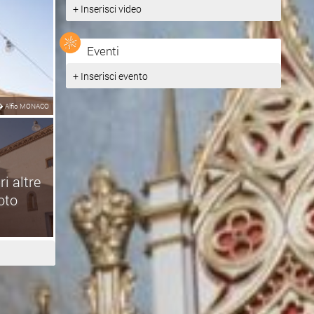
+ Inserisci video
Eventi
+ Inserisci evento
�
Alfio MONACO
i altre
oto