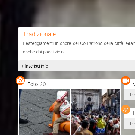
Tradizionale
Festeggiamenti in onore del Co Patrono della città. Gra
anche dai paesi vicini.
+ Inserisci info
Foto
20
+ In
+ In