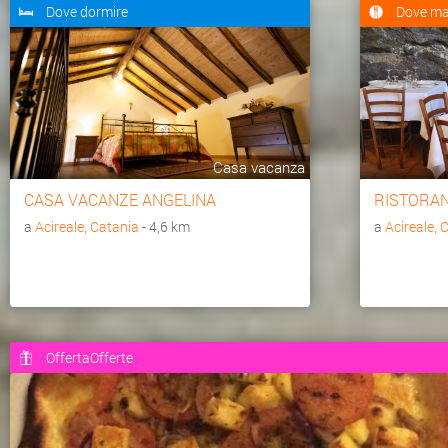
Dove dormire
Dove ma
Casa vacanza
CASA VACANZE ANGELINA
RISTORAN
a
Acireale, Catania
- 4,6 km
a
Acireale, 
OffertaOfferte