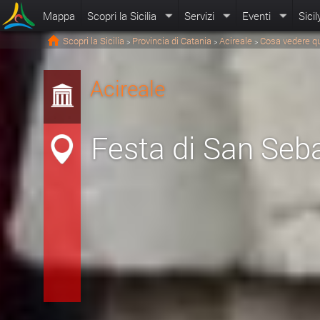
Mappa
Scopri la Sicilia
Servizi
Eventi
Sicil
Scopri la Sicilia
Provincia di Catania
Acireale
Cosa vedere q
>
>
>
Acireale
Festa di San Seb