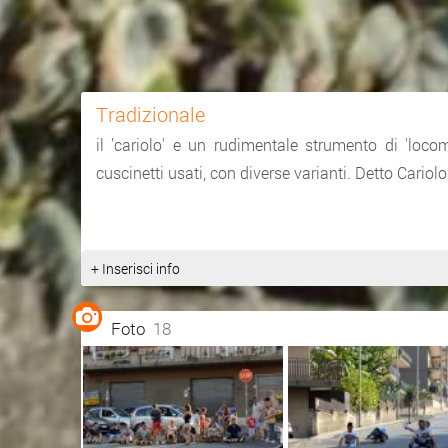
Tradizionale
il 'cariolo' e un rudimentale strumento di 'loco
cuscinetti usati, con diverse varianti. Detto Cariolo 
+ Inserisci info
Foto
18