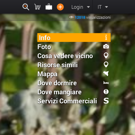
Login
IT
12018
visualizzazioni
Info
Foto
Cosa vedere vicino
Risorse simili
Mappa
Dove dormire
Dove mangiare
Servizi Commerciali