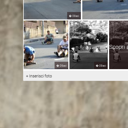
�
09aci
Scopri 
�
09aci
�
09aci
+ Inserisci foto