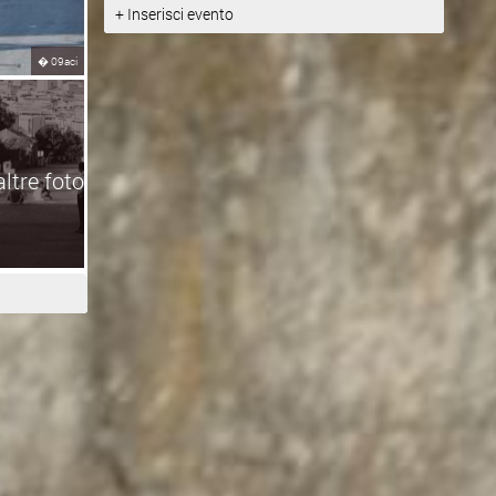
+ Inserisci evento
�
09aci
altre foto