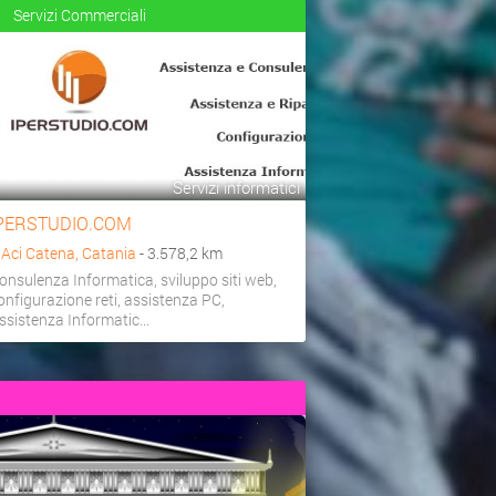
Servizi Commerciali
Servizi informatici
PERSTUDIO.COM
a
Aci Catena, Catania
- 3.578,2 km
onsulenza Informatica, sviluppo siti web,
onfigurazione reti, assistenza PC,
ssistenza Informatic...