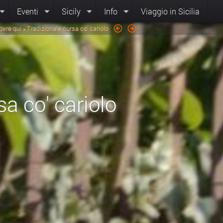
Eventi
Sicily
Info
Viaggio in Sicilia
dere qui
Tradizionale cursa co' cariolo
>
sa co' cariolo