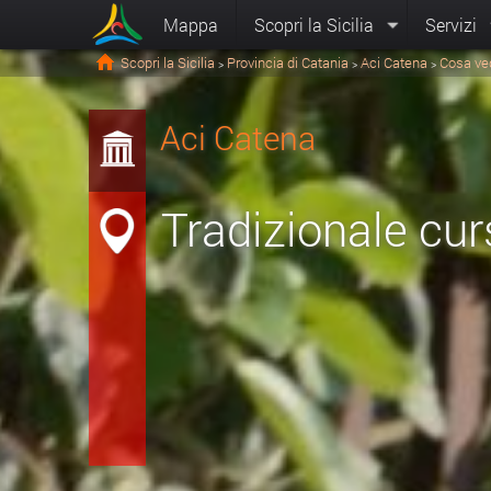
Mappa
Scopri la Sicilia
Servizi
Scopri la Sicilia
Provincia di Catania
Aci Catena
Cosa ve
>
>
>
Aci Catena
Tradizionale cur