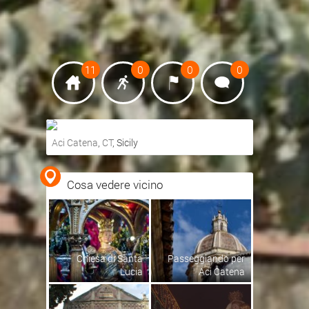
11
0
0
0
Aci Catena
,
CT
, Sicily
Ottieni indicazioni stradali
Cosa vedere vicino
Visualizza mappa
Chiesa di Santa
Passeggiando per
Lucia
Aci Catena