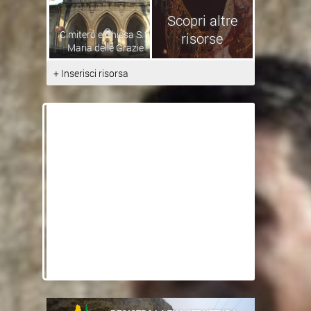
Scopri altre
Cimitero e Chiesa S.
risorse
Maria delle Grazie
+ Inserisci risorsa