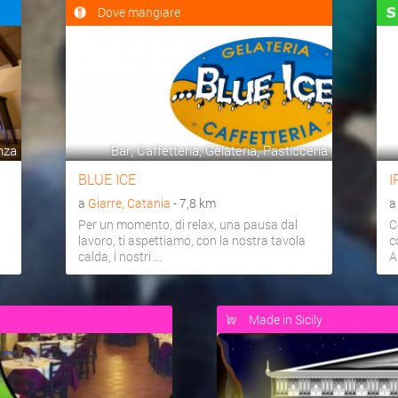
Dove mangiare
nza
Bar, Caffetteria, Gelateria, Pasticceria
BLUE ICE
I
a
Giarre, Catania
- 7,8 km
Per un momento, di relax, una pausa dal
C
lavoro, ti aspettiamo, con la nostra tavola
c
calda, i nostri ...
A
Made in Sicily