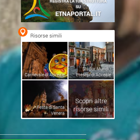
REGISTRA LA TUA STRUTTURA
SU
ETNAPORTAL.IT
Risorse simili
Stupor Mundi -
Carnevale di Acireale
Presepi di Acireale
Scopri altre
Festa di Santa
risorse simili
Venera