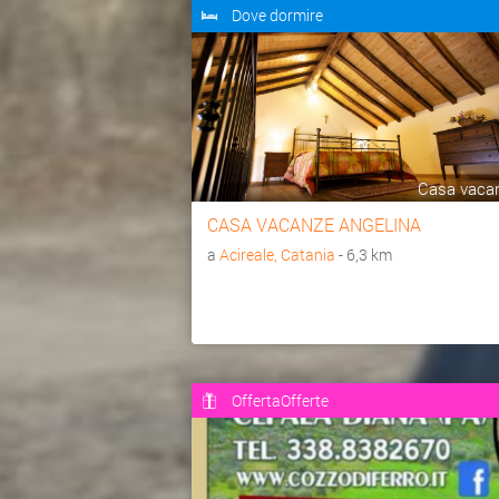
Dove dormire
Casa vaca
CASA VACANZE ANGELINA
a
Acireale, Catania
- 6,3 km
OffertaOfferte