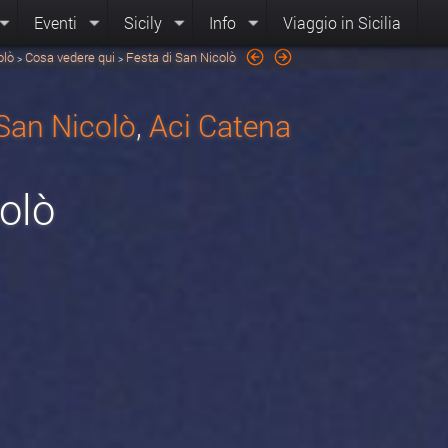
Eventi
Sicily
Info
Viaggio in Sicilia
olò
Cosa vedere qui
Festa di San Nicolò
>
>
San Nicolò
,
Aci Catena
olò