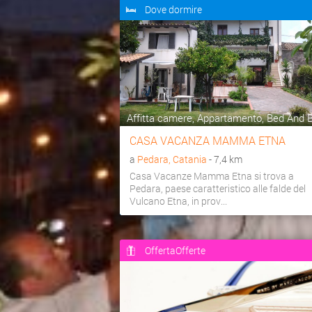
Dove dormire
Affitta camere, Appartamento, Bed And Br
CASA VACANZA MAMMA ETNA
a
Pedara, Catania
- 7,4 km
Casa Vacanze Mamma Etna si trova a
Pedara, paese caratteristico alle falde del
Vulcano Etna, in prov...
OffertaOfferte