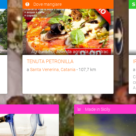
Dove mangiare
...
Agriturismo, Azienda agricola, Bar, Brac...
TENUTA PETRONILLA
I
a
Santa Venerina, Catania
- 107,7 km
C
c
A
Made in Sicily