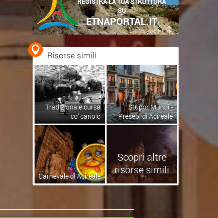
REGISTRA LA TUA STRUTTURA
SU
ETNAPORTAL.IT
Risorse simili
Tradizionale cursa
Stupor Mundi -
co' cariolo
Presepi di Acireale
Scopri altre
risorse simili
Carnevale di Acireale