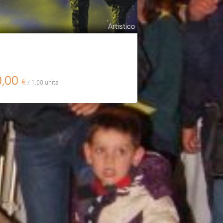
Artistico
0,00
€
/ 1.00 unita