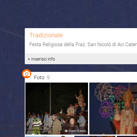
Tradizionale
Festa Religiosa della Fraz. San Nicolò di Aci Cate
+ Inserisci info
Foto
9
�
Mario Grasso