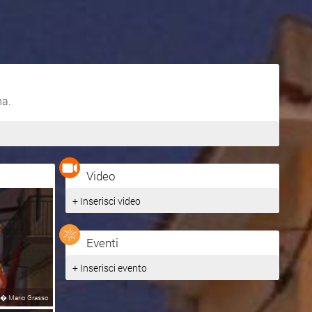
na.
Video
+ Inserisci video
Eventi
+ Inserisci evento
�
Mario Grasso