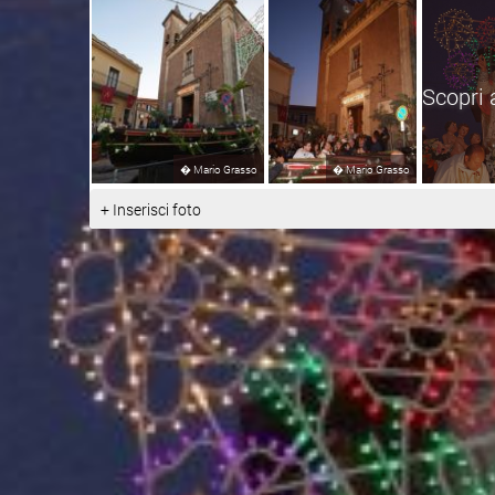
Scopri 
�
Mario Grasso
�
Mario Grasso
+ Inserisci foto