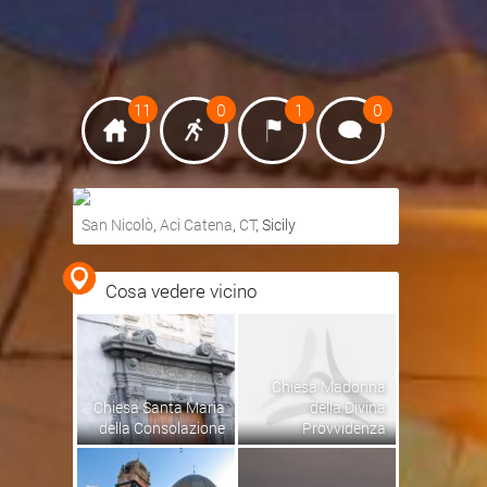
11
0
1
0
San Nicolò
,
Aci Catena
,
CT
, Sicily
Ottieni indicazioni stradali
Cosa vedere vicino
Visualizza mappa
Chiesa Madonna
Chiesa Santa Maria
della Divina
della Consolazione
Provvidenza