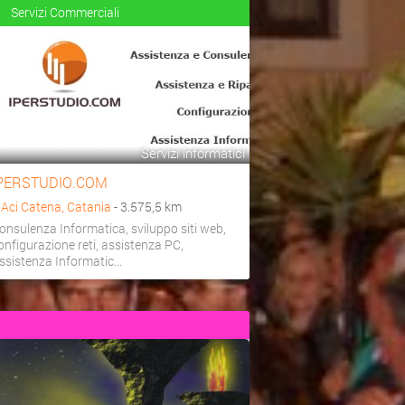
Servizi Commerciali
Servizi informatici
PERSTUDIO.COM
a
Aci Catena, Catania
- 3.575,5 km
onsulenza Informatica, sviluppo siti web,
onfigurazione reti, assistenza PC,
ssistenza Informatic...