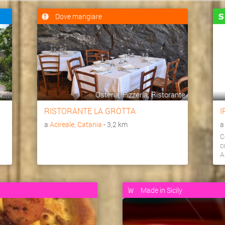
Dove mangiare
...
Osteria, Pizzeria, Ristorante
RISTORANTE LA GROTTA
I
a
Acireale, Catania
- 3,2 km
C
c
A
Made in Sicily