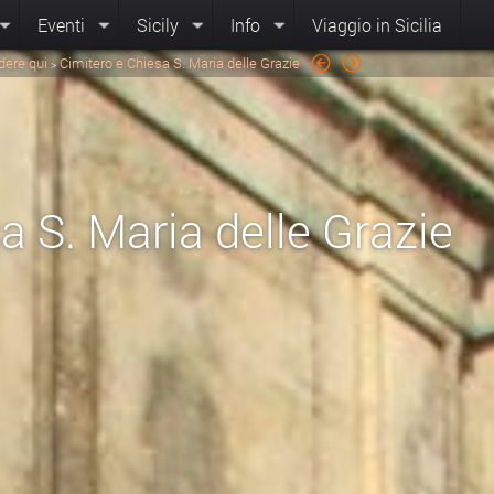
Eventi
Sicily
Info
Viaggio in Sicilia
dere qui
Cimitero e Chiesa S. Maria delle Grazie
>
a S. Maria delle Grazie