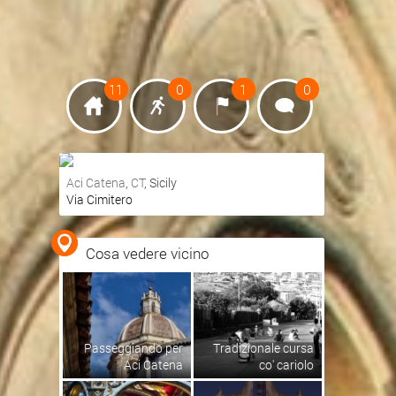
11
0
1
0
Aci Catena
,
CT
, Sicily
Via Cimitero
Ottieni indicazioni stradali
Visualizza mappa
Cosa vedere vicino
Passeggiando per
Tradizionale cursa
Aci Catena
co' cariolo