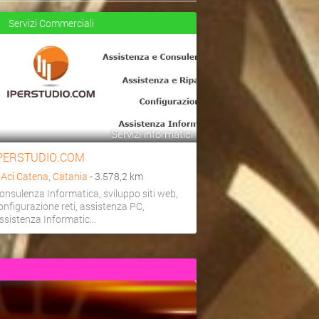
Servizi Commerciali
Servizi informatici
PERSTUDIO.COM
a
Aci Catena, Catania
- 3.578,2 km
onsulenza Informatica, sviluppo siti web,
onfigurazione reti, assistenza PC,
ssistenza Informatic...