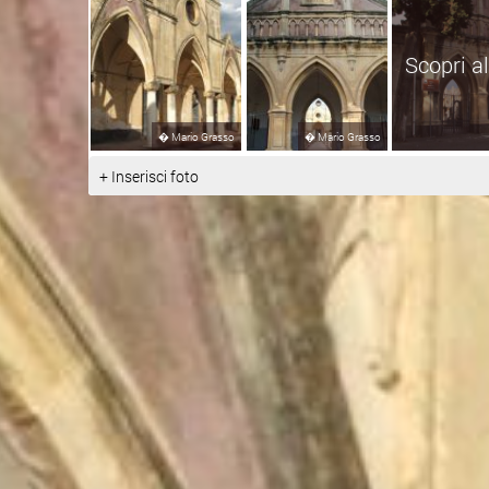
Scopri al
�
Mario Grasso
�
Mario Grasso
+ Inserisci foto