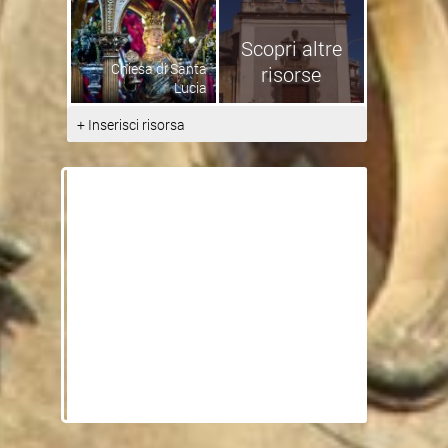
Scopri altre
Chiesa di Santa
risorse
Lucia
+ Inserisci risorsa