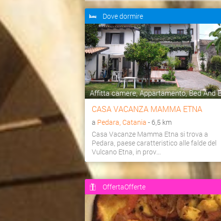
Dove dormire
Affitta camere, Appartamento, Bed And Br
CASA VACANZA MAMMA ETNA
a
Pedara, Catania
- 6,5 km
Casa Vacanze Mamma Etna si trova a
Pedara, paese caratteristico alle falde del
Vulcano Etna, in prov...
OffertaOfferte