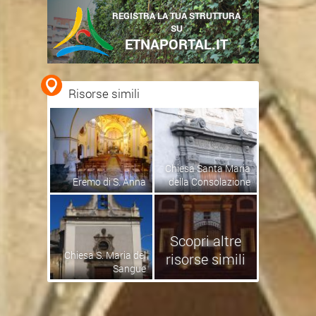
REGISTRA LA TUA STRUTTURA
SU
ETNAPORTAL.IT
Risorse simili
Chiesa Santa Maria
Eremo di S. Anna
della Consolazione
Scopri altre
Chiesa S. Maria del
risorse simili
Sangue