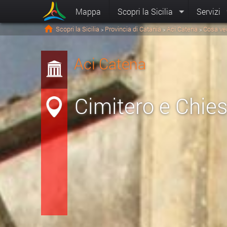
Mappa
Scopri la Sicilia
Servizi
Scopri la Sicilia
Provincia di Catania
Aci Catena
Cosa ve
>
>
>
Aci Catena
Cimitero e Chies