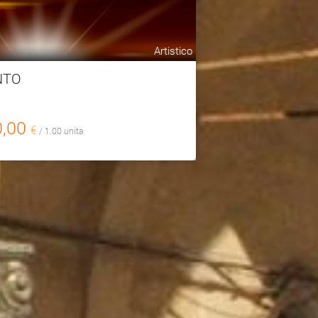
Artistico
NTO
0,00
€
/ 1.00 unita