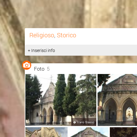
Religioso
,
Storico
+ Inserisci info
Foto
5
�
Mario Grasso