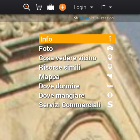
Login
IT
5324
visualizzazioni
Info
Foto
Cosa vedere vicino
Risorse simili
Mappa
Dove dormire
Dove mangiare
Servizi Commerciali