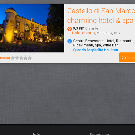
Castello di San Marc
charming hotel & spa
9,3 Km
Distante
Calatabiano
, CT, Sicilia, Italy
Centro Benessere, Hotel, Ristorante,
Ricevimenti, Spa, Wine Bar
Quando l'ospitalità è cultura
Il Castello di San Marco charming hot
Conta
nsioni
immerso in un parco di 4 ettari, a sol
dal...
Info
Seguici su