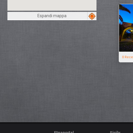
Espandi mappa
0 Rece
Etnaportal
Sicily