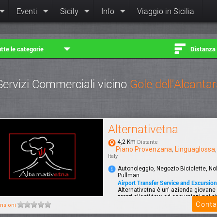
Eventi
Sicily
Info
Viaggio in Sicilia
tte le categorie
Distanza
Servizi Commerciali vicino
Gole dell'Alcanta
Alternativetna
4,2 Km
Distante
Piano Provenzana
,
Linguaglossa
Italy
Autonoleggio, Negozio Biciclette, No
Pullman
Airport Transfer Service and Excursions
Alternativetna è un' azienda giovane 
propri clienti tour ed escursioni nei si
Conta
nsioni