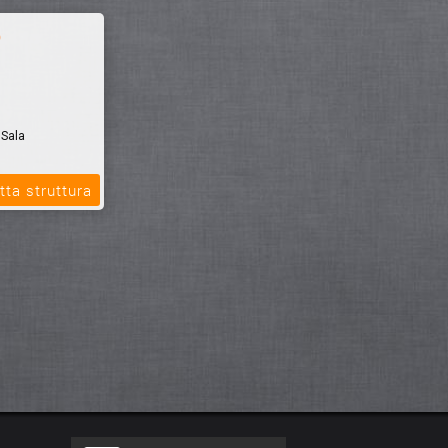
o
 Sala
el & Spa,
tta struttura
i 100 metri