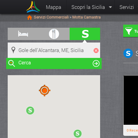
Mappa
Scopri la Sicilia
Servizi
Servizi Commerciali
Motta Camastra
>
Tu
Cerca
Clicca su una risorsa nella mappa
per visualizzare le informazioni
0 Rece