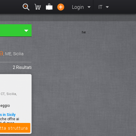
Login
IT
he
ra
, ME, Sicilia
2 Risultati
, CT, Sicilia,
leggio
 in Sicily
che offre ai
ti di mag...
tta struttura