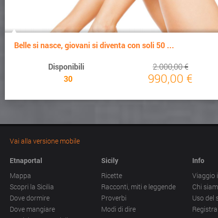
Belle si nasce, giovani si diventa con soli 50 ...
Disponibili
2.000,00 €
990,00 €
30
Vai alla versione mobile
Etnaportal
Sicily
Info
Mappa
Ricette
Viaggio i
Scopri la Sicilia
Racconti, miti e leggende
Chi sia
Dove dormire
Proverbi
Uso del 
Dove mangiare
Modi di dire
Registra