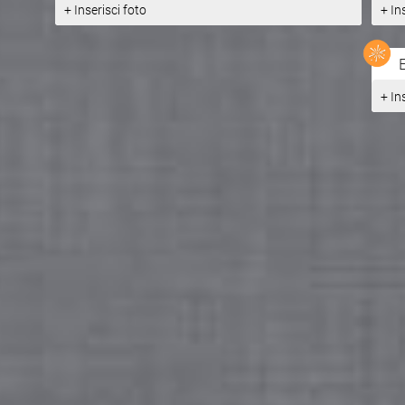
+ Inserisci foto
+ In
Fonte:
https://it.wikipedia...
+ In