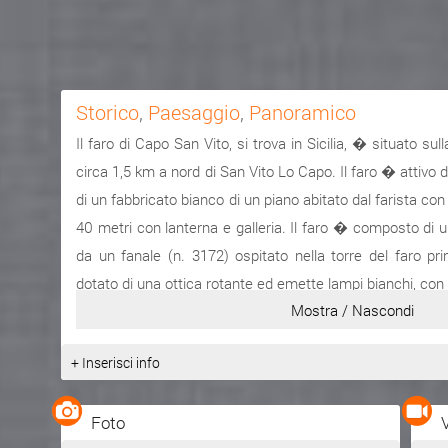
Storico
,
Paesaggio
,
Panoramico
Il faro di Capo San Vito, si trova in Sicilia, � situato su
circa 1,5 km a nord di San Vito Lo Capo. Il faro � attivo
di un fabbricato bianco di un piano abitato dal farista con
40 metri con lanterna e galleria. Il faro � composto di u
da un fanale (n. 3172) ospitato nella torre del faro prin
dotato di una ottica rotante ed emette lampi bianchi, con
Mostra / Nascondi
portata di 25 miglia nautiche. Il fanale emette luce ro
secondi, ha una portata 6 miglia nautiche, � visibi
+ Inserisci info
segnalare la secca a nord di Capo San Vito. Il faro 
Comando di Zona Fari della Marina Militare con sede a
Foto
tutti i fari della Sicilia), Reggenza di San Vito Lo Capo.