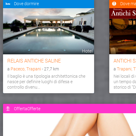
Dove dormire
Dove ma
Hotel
RELAIS ANTICHE SALINE
ANTICHI 
a
Paceco, Trapani
- 27,7 km
a
Trapani, 
Il baglio è una tipologia architettonica che
Nei locali d
nasce per definire luoghi di difesa e
un tempo dai
controllo divenu...
storico di "Dr
OffertaOfferte